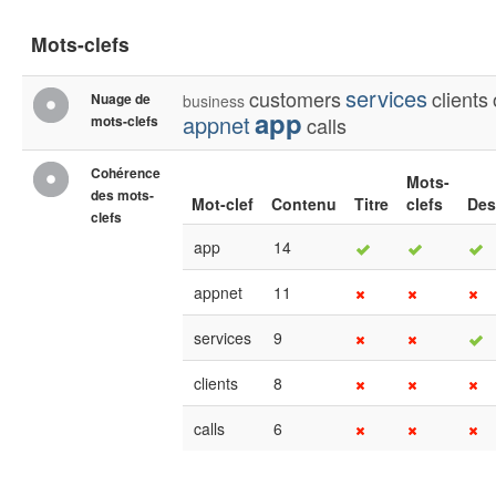
Mots-clefs
services
customers
clients
Nuage de
business
app
appnet
mots-clefs
calls
Cohérence
Mots-
des mots-
Mot-clef
Contenu
Titre
clefs
Des
clefs
app
14
appnet
11
services
9
clients
8
calls
6