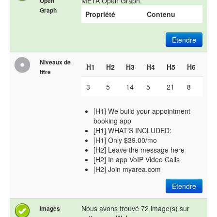
META Open Graph.
Open
Graph
Propriété
Contenu
Etendre
Niveaux de
H1
H2
H3
H4
H5
H6
titre
3
5
14
5
21
8
[H1] We build your appointment
booking app
[H1] WHAT'S INCLUDED:
[H1] Only $39.00/mo
[H2] Leave the message here
[H2] In app VoIP Video Calls
[H2] Join myarea.com
Etendre
Nous avons trouvé 72 image(s) sur
Images