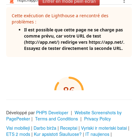
Entrer en mode plein écran
Développé par
PHP5 Developer
|
Website Screenshots by
PagePeeker
|
Terms and Conditions
|
Privacy Policy
Visi mobilieji
|
Darbo birža
|
Receptai
|
Vyriski ir moteriski batai
|
ETS 2 mods
|
Kur apsistoti Šiauliuose?
|
IT naujienos
|