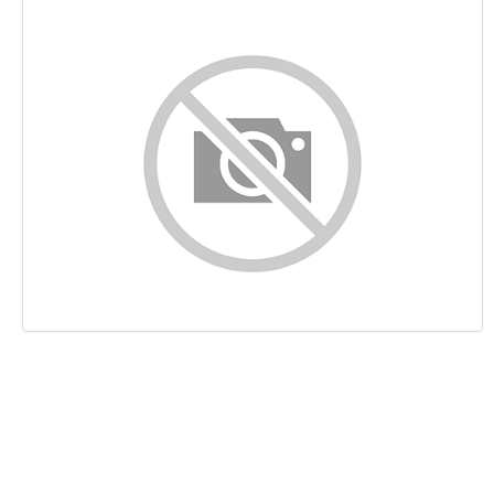
Contenu
Liens
Mots-clefs
Ergonomie
Document
Mobile
Optimisation
PageSpeed Insights