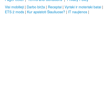
Visi mobilieji
|
Darbo birža
|
Receptai
|
Vyriski ir moteriski batai
|
ETS 2 mods
|
Kur apsistoti Šiauliuose?
|
IT naujienos
|