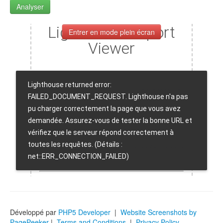
Analyser
Entrer en mode plein écran
Développé par
PHP5 Developer
|
Website Screenshots by
PagePeeker
|
Terms and Conditions
|
Privacy Policy