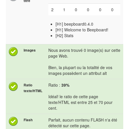
titre
2
1
0
0
0
0
[H1] beepboard0.4.0
[H1] Welcome to Beepboard!
[H2] Stats
Nous avons trouvé 0 image(s) sur cette
Images
page Web.
Bien, la plupart ou la totalité de vos
images possèdent un attribut alt
Ratio :
39%
Ratio
texte/HTML
Idéal! le ratio de cette page
texte/HTML est entre 25 et 70 pour
cent.
Parfait, aucun contenu FLASH n'a été
Flash
détecté sur cette page.