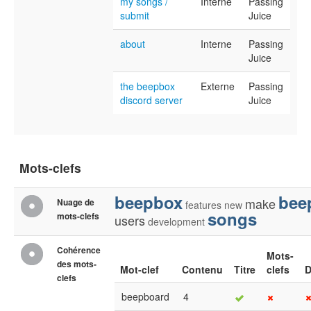
my songs /
Interne
Passing
submit
Juice
about
Interne
Passing
Juice
the beepbox
Externe
Passing
discord server
Juice
Mots-clefs
beepbox
bee
make
Nuage de
features
new
songs
mots-clefs
users
development
Cohérence
Mots-
des mots-
Mot-clef
Contenu
Titre
clefs
D
clefs
beepboard
4