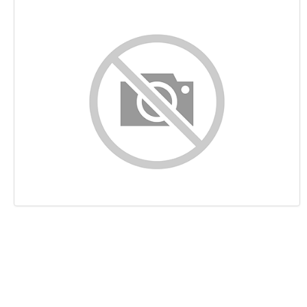
Contenu
Liens
Mots-clefs
Ergonomie
Document
Mobile
Optimisation
PageSpeed Insights