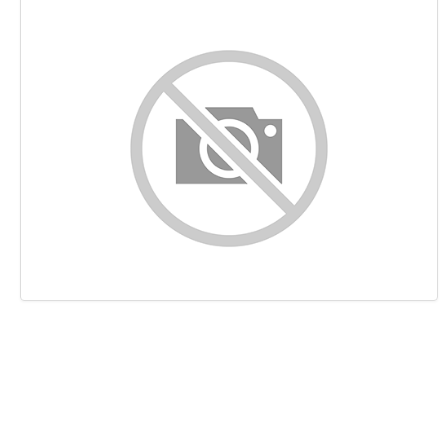
Contenu
Liens
Mots-clefs
Ergonomie
Document
Mobile
Optimisation
PageSpeed Insights