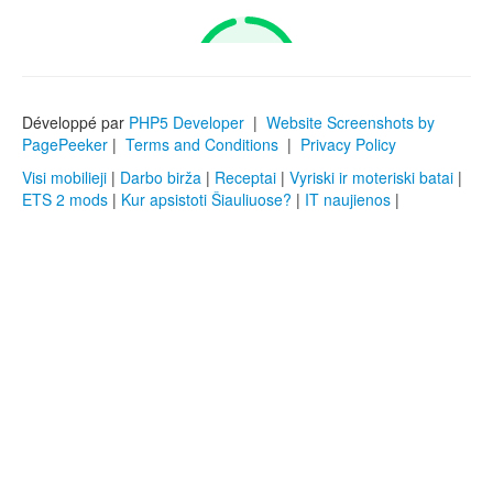
Développé par
PHP5 Developer
|
Website Screenshots by
PagePeeker
|
Terms and Conditions
|
Privacy Policy
Visi mobilieji
|
Darbo birža
|
Receptai
|
Vyriski ir moteriski batai
|
ETS 2 mods
|
Kur apsistoti Šiauliuose?
|
IT naujienos
|