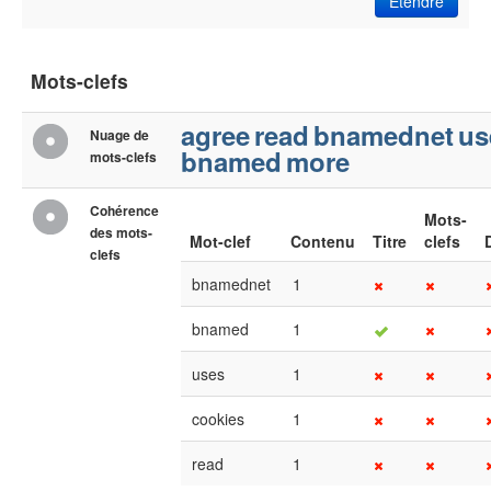
Etendre
Mots-clefs
agree
read
bnamednet
us
Nuage de
bnamed
more
mots-clefs
Cohérence
Mots-
des mots-
Mot-clef
Contenu
Titre
clefs
clefs
bnamednet
1
bnamed
1
uses
1
cookies
1
read
1