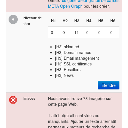
Utilisez
ce générateur gratuit de balises
META Open Graph
pour les créer.
Niveaux de
H1
H2
H3
H4
H5
H6
titre
0
0
11
0
0
0
[H3] bNamed
[H3] Domain names
[H3] Email management
[H3] SSL certificates
[H3] Resellers
[H3] News
Etendre
Nous avons trouvé 73 image(s) sur
Images
cette page Web.
1 attribut(s) alt sont vides ou
manquants. Ajouter un texte alternatif
permet aux moteurs de recherche de