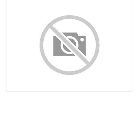
Contenu
Liens
Mots-clefs
Ergonomie
Document
Mobile
Optimisation
PageSpeed Insights