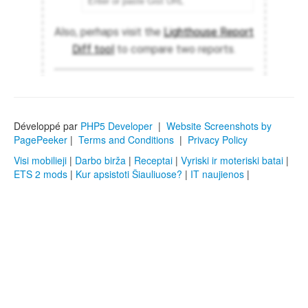
Développé par
PHP5 Developer
|
Website Screenshots by
PagePeeker
|
Terms and Conditions
|
Privacy Policy
Visi mobilieji
|
Darbo birža
|
Receptai
|
Vyriski ir moteriski batai
|
ETS 2 mods
|
Kur apsistoti Šiauliuose?
|
IT naujienos
|