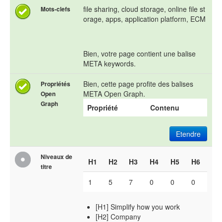
file sharing, cloud storage, online file st
Mots-clefs
orage, apps, application platform, ECM
Bien, votre page contient une balise
META keywords.
Bien, cette page profite des balises
Propriétés
META Open Graph.
Open
Graph
Propriété
Contenu
Etendre
Niveaux de
H1
H2
H3
H4
H5
H6
titre
1
5
7
0
0
0
[H1] Simplify how you work
[H2] Company