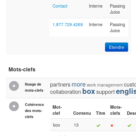
Contact
Interne
Passing
Juice
1.877.729.4269
Interne
Passing
Juice
Etendre
Mots-clefs
more
partners
cust
Nuage de
work
management
box
engli
mots-clefs
collaboration
support
Cohérence
Mot-
Mots-
des mots-
clef
Contenu
Titre
clefs
Desc
clefs
box
13