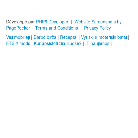
Développé par
PHP5 Developer
|
Website Screenshots by
PagePeeker
|
Terms and Conditions
|
Privacy Policy
Visi mobilieji
|
Darbo birža
|
Receptai
|
Vyriski ir moteriski batai
|
ETS 2 mods
|
Kur apsistoti Šiauliuose?
|
IT naujienos
|