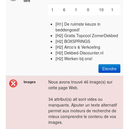
titre
1
6
1
0
10
1
[H1] De ruimste keuze in
beddengoed!
[H2] Gratis Topcool ZomerDekbed
[H2] BOXSPRINGS
[H2] Airco's & Verkoeling
[H2] Dekbed-Discounter.nl
[H2] Werken bij ons!
Etendre
Nous avons trouvé 46 image(s) sur
Images
cette page Web.
34 attribut(s) alt sont vides ou
manquants. Ajouter un texte alternatif
permet aux moteurs de recherche de
mieux comprendre le contenu de vos
images.