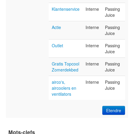
Klantenservice
Interne
Passing
Juice
Actie
Interne
Passing
Juice
Outlet
Interne
Passing
Juice
Gratis Topcool
Interne
Passing
Zomerdekbed
Juice
airco's,
Interne
Passing
aircoolers en
Juice
ventilators
Etendre
Mots-clefs