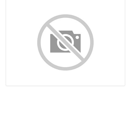
Contenu
Liens
Mots-clefs
Ergonomie
Document
Mobile
Optimisation
PageSpeed Insights