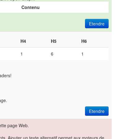
Contenu
Etendre
H4
H5
H6
1
6
1
aders!
page.
Etendre
ette page Web.
nts. Ajouter un texte alternatif permet aux moteurs de