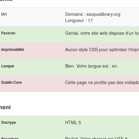
Domaine : esopuslibrary.org
Url
Longueur : 17
Génial, votre site web dispose d'un fa
Favicon
Aucun style CSS pour optimiser l'impr
Imprimabilité
Bien. Votre langue est : en.
Langue
Cette page ne profite pas des métad
Dublin Core
ment
HTML 5
Doctype
Parfait. Votre charset est UTF-8.
Encodage