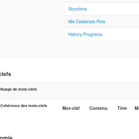
Storytime
We Celebrate Pets
History Programs
clefs
Nuage de mots-clefs
Cohérence des mots-clefs
Mot-clef
Contenu
Titre
M
omie