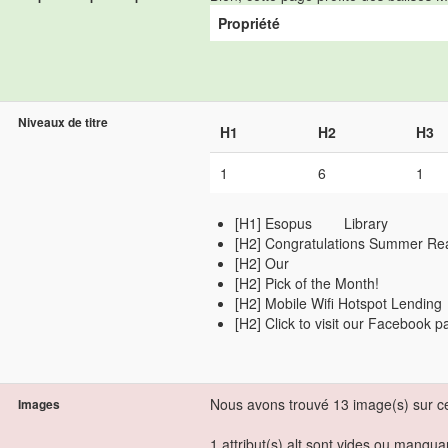
Propriété
Niveaux de titre
H1
H2
H3
1
6
1
[H1] Esopus Library
[H2] Congratulations Summer Re
[H2] Our
[H2] Pick of the Month!
[H2] Mobile Wifi Hotspot Lending
[H2] Click to visit our Facebook 
Nous avons trouvé 13 image(s) sur c
Images
1 attribut(s) alt sont vides ou manqua