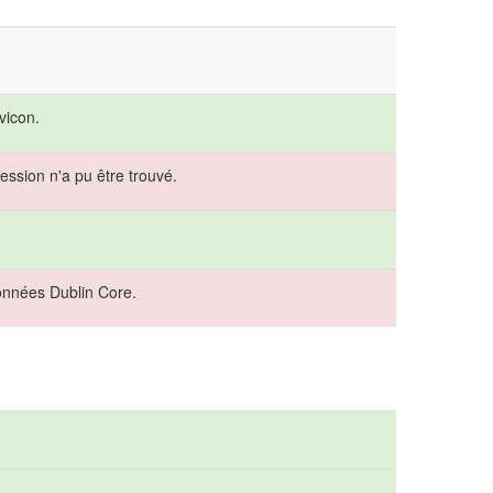
vicon.
ession n'a pu être trouvé.
onnées Dublin Core.