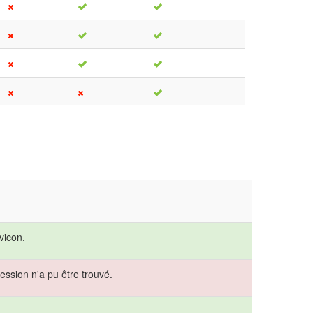
vicon.
ession n'a pu être trouvé.