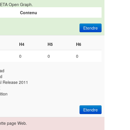
s META Open Graph.
Contenu
Etendre
H4
H5
H6
0
0
0
oad
ad
al Release 2011
E
ition
Etendre
ette page Web.