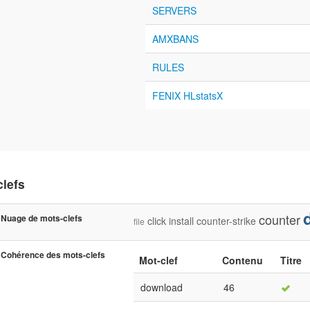
SERVERS
AMXBANS
RULES
FENIX HLstatsX
clefs
counter
Nuage de mots-clefs
click
install
counter-strike
file
Cohérence des mots-clefs
Mot-clef
Contenu
Titre
download
46