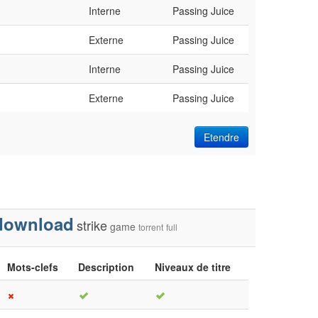
Interne
Passing Juice
Externe
Passing Juice
Interne
Passing Juice
Externe
Passing Juice
Etendre
download
strike
game
torrent
full
Mots-clefs
Description
Niveaux de titre