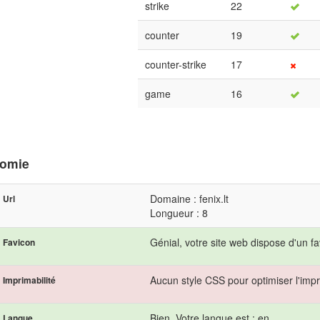
strike
22
counter
19
counter-strike
17
game
16
omie
Domaine : fenix.lt
Url
Longueur : 8
Génial, votre site web dispose d'un fa
Favicon
Aucun style CSS pour optimiser l'impr
Imprimabilité
Bien. Votre langue est : en.
Langue