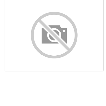
Contenu
Liens
Mots-clefs
Ergonomie
Document
Mobile
Optimisation
PageSpeed Insights