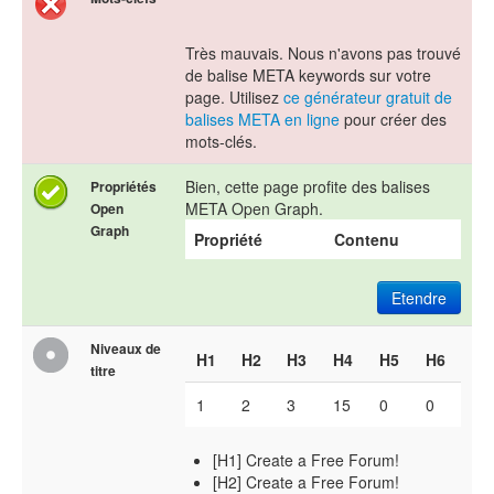
Très mauvais. Nous n'avons pas trouvé
de balise META keywords sur votre
page. Utilisez
ce générateur gratuit de
balises META en ligne
pour créer des
mots-clés.
Bien, cette page profite des balises
Propriétés
META Open Graph.
Open
Graph
Propriété
Contenu
Etendre
Niveaux de
H1
H2
H3
H4
H5
H6
titre
1
2
3
15
0
0
[H1] Create a Free Forum!
[H2] Create a Free Forum!