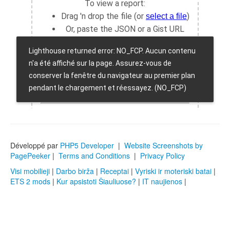
Développé par
PHP5 Developer
|
Website Screenshots by
PagePeeker
|
Terms and Conditions
|
Privacy Policy
Visi mobilieji
|
Darbo birža
|
Receptai
|
Vyriski ir moteriski batai
|
ETS 2 mods
|
Kur apsistoti Šiauliuose?
|
IT naujienos
|