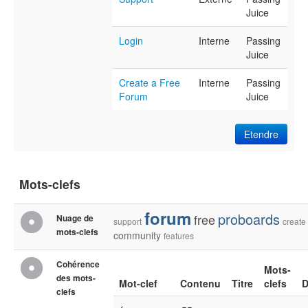
Juice
Login
Interne
Passing
Juice
Create a Free
Interne
Passing
Forum
Juice
Etendre
Mots-clefs
forum
proboards
free
Nuage de
support
create
mots-clefs
community
features
Cohérence
Mots-
des mots-
Mot-clef
Contenu
Titre
clefs
D
clefs