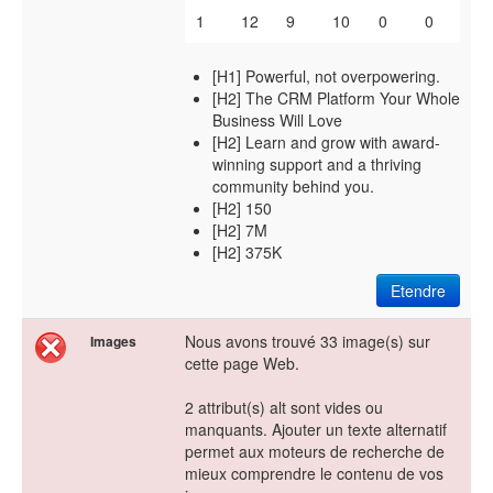
1
12
9
10
0
0
[H1] Powerful, not overpowering.
[H2] The CRM Platform Your Whole
Business Will Love
[H2] Learn and grow with award-
winning support and a thriving
community behind you.
[H2] 150
[H2] 7M
[H2] 375K
Etendre
Nous avons trouvé 33 image(s) sur
Images
cette page Web.
2 attribut(s) alt sont vides ou
manquants. Ajouter un texte alternatif
permet aux moteurs de recherche de
mieux comprendre le contenu de vos