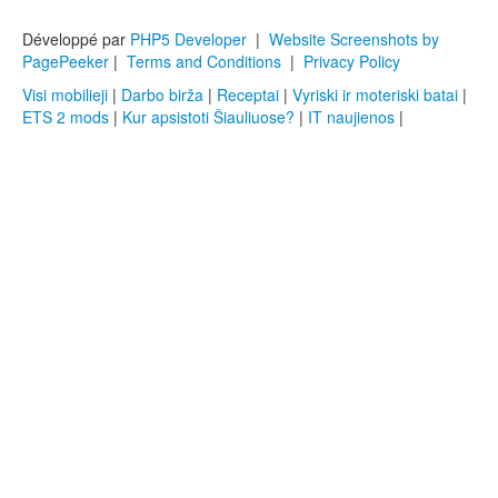
Développé par
PHP5 Developer
|
Website Screenshots by
PagePeeker
|
Terms and Conditions
|
Privacy Policy
Visi mobilieji
|
Darbo birža
|
Receptai
|
Vyriski ir moteriski batai
|
ETS 2 mods
|
Kur apsistoti Šiauliuose?
|
IT naujienos
|