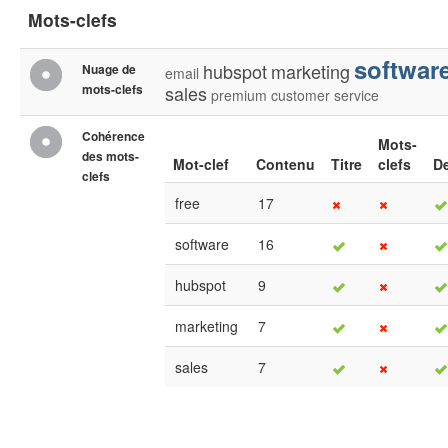
Mots-clefs
softwar
hubspot
marketing
Nuage de
email
mots-clefs
sales
premium
customer
service
Cohérence
Mots-
des mots-
Mot-clef
Contenu
Titre
clefs
De
clefs
free
17
software
16
hubspot
9
marketing
7
sales
7