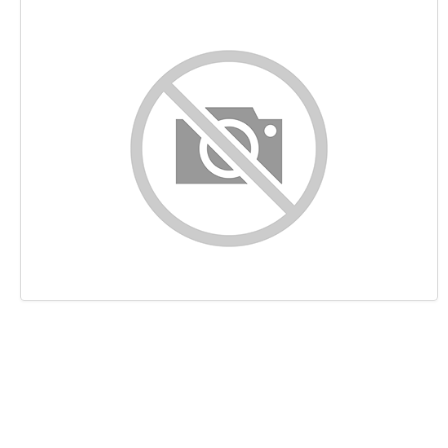
Contenu
Liens
Mots-clefs
Ergonomie
Document
Mobile
Optimisation
PageSpeed Insights