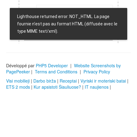
Développé par
PHP5 Developer
|
Website Screenshots by
PagePeeker
|
Terms and Conditions
|
Privacy Policy
Visi mobilieji
|
Darbo birža
|
Receptai
|
Vyriski ir moteriski batai
|
ETS 2 mods
|
Kur apsistoti Šiauliuose?
|
IT naujienos
|