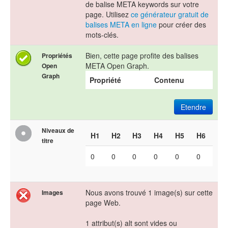
de balise META keywords sur votre
page. Utilisez
ce générateur gratuit de
balises META en ligne
pour créer des
mots-clés.
Bien, cette page profite des balises
Propriétés
META Open Graph.
Open
Graph
Propriété
Contenu
Etendre
Niveaux de
H1
H2
H3
H4
H5
H6
titre
0
0
0
0
0
0
Nous avons trouvé 1 image(s) sur cette
Images
page Web.
1 attribut(s) alt sont vides ou