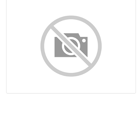
Contenu
Liens
Mots-clefs
Ergonomie
Document
Mobile
Optimisation
PageSpeed Insights