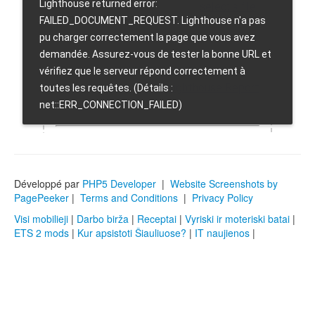
Développé par
PHP5 Developer
|
Website Screenshots by
PagePeeker
|
Terms and Conditions
|
Privacy Policy
Visi mobilieji
|
Darbo birža
|
Receptai
|
Vyriski ir moteriski batai
|
ETS 2 mods
|
Kur apsistoti Šiauliuose?
|
IT naujienos
|