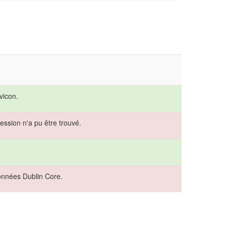
vicon.
ession n'a pu être trouvé.
onnées Dublin Core.