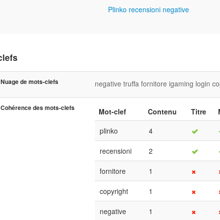
Plinko recensioni negative
clefs
Nuage de mots-clefs
negative
truffa
fornitore
igaming
login
co
Cohérence des mots-clefs
Mot-clef
Contenu
Titre
plinko
4
recensioni
2
fornitore
1
copyright
1
negative
1