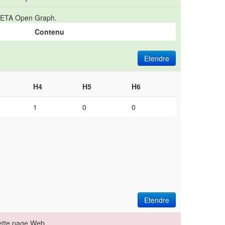
s META Open Graph.
Contenu
Etendre
H4
H5
H6
1
0
0
Etendre
ette page Web.