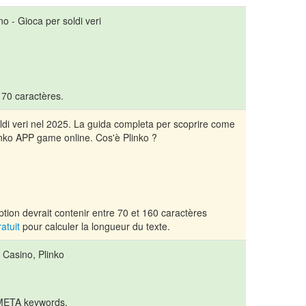
no - Gioca per soldi veri
t 70 caractères.
 soldi veri nel 2025. La guida completa per scoprire come
inko APP game online. Cos'è Plinko ?
tion devrait contenir entre 70 et 160 caractères
ratuit
pour calculer la longueur du texte.
o Casino, Plinko
 META keywords.