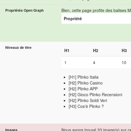
Bien, cette page profite des balise
Propriétés Open Graph
Propriété
Niveaux de titre
H1
H2
H3
1
4
10
[H1] Plinko Italia
[H2] Plinko Casino
[H2] Plinko APP
[H2] Gioco Plinko Recensioni
[H2] Plinko Soldi Veri
[H3] Cos'è Plinko ?
Nous avons trouvé 33 image(s) sur c
Images