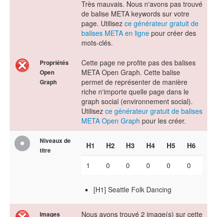
Très mauvais. Nous n'avons pas trouvé
de balise META keywords sur votre
page. Utilisez
ce générateur gratuit de
balises META en ligne
pour créer des
mots-clés.
Cette page ne profite pas des balises
Propriétés
META Open Graph. Cette balise
Open
permet de représenter de manière
Graph
riche n'importe quelle page dans le
graph social (environnement social).
Utilisez
ce générateur gratuit de balises
META Open Graph
pour les créer.
Niveaux de
H1
H2
H3
H4
H5
H6
titre
1
0
0
0
0
0
[H1] Seattle Folk Dancing
Nous avons trouvé 2 image(s) sur cette
Images