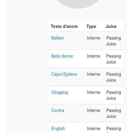
Texte d'ancre
Type
Juice
Balkan
Interne
Passing
Juice
Belly dance
Interne
Passing
Juice
Cajun/Zydeco
Interne
Passing
Juice
Clogging
Interne
Passing
Juice
Contra
Interne
Passing
Juice
English
Interne
Passing