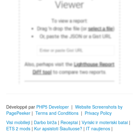
Développé par
PHP5 Developer
|
Website Screenshots by
PagePeeker
|
Terms and Conditions
|
Privacy Policy
Visi mobilieji
|
Darbo birža
|
Receptai
|
Vyriski ir moteriski batai
|
ETS 2 mods
|
Kur apsistoti Šiauliuose?
|
IT naujienos
|