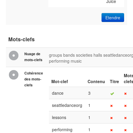
Juice
Etendre
Mots-clefs
Nuage de
groups
bands
societies
halls
seattledanceor
mots-clefs
performing
music
Cohérence
Mot
des mots-
Mot-clef
Contenu
Titre
clef
clefs
dance
3
seattledanceorg
1
lessons
1
performing
1