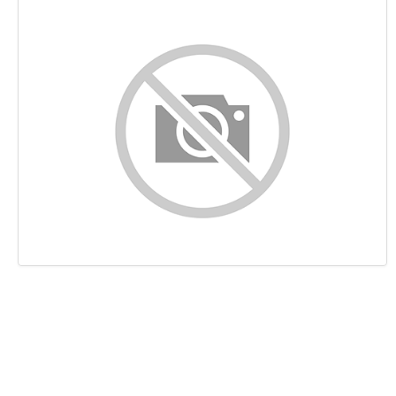
Contenu
Liens
Mots-clefs
Ergonomie
Document
Mobile
Optimisation
PageSpeed Insights