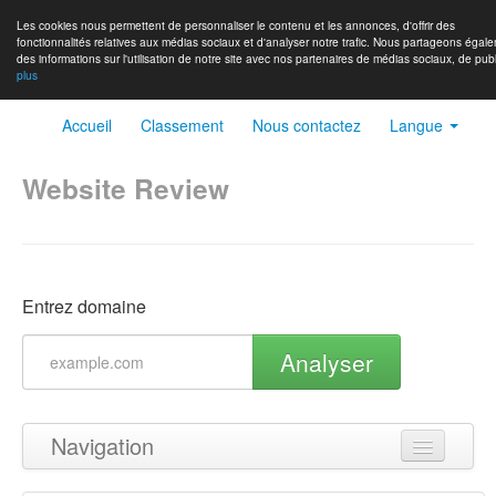
Les cookies nous permettent de personnaliser le contenu et les annonces, d'offrir des
fonctionnalités relatives aux médias sociaux et d'analyser notre trafic. Nous partageons égal
des informations sur l'utilisation de notre site avec nos partenaires de médias sociaux, de publ
plus
Accueil
Classement
Nous contactez
Langue
Website Review
Entrez domaine
Analyser
Navigation
Haut de page