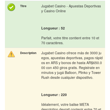
Jugabet Casino - Apuestas Deportivas
Titre
y Casino Online
Longueur : 52
Parfait, votre titre contient entre 10 et
70 caractères.
Jugabet Casino ofrece más de 3000 ju
Description
egos, apuestas deportivas, pagos rápid
os en ARS y bonos de hasta AR$650.0
00 con 450 giros gratis. Registrate en
minutos y jugá Balloon, Plinko y Tower
Rush desde cualquier dispositivo.
Longueur : 220
Idéalement, votre balise META
description devrait contenir entre 70 et