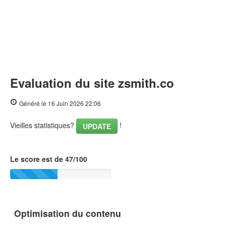
Evaluation du site zsmith.co
Généré le 16 Juin 2026 22:06
Vieilles statistiques?
!
UPDATE
Le score est de 47/100
Optimisation du contenu