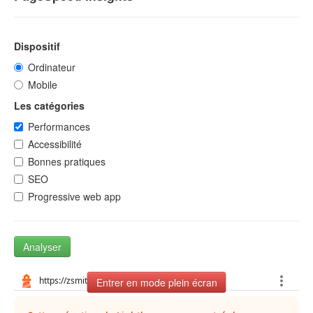
Dispositif
Ordinateur
Mobile
Les catégories
Performances
Accessibilité
Bonnes pratiques
SEO
Progressive web app
Analyser
Entrer en mode plein écran