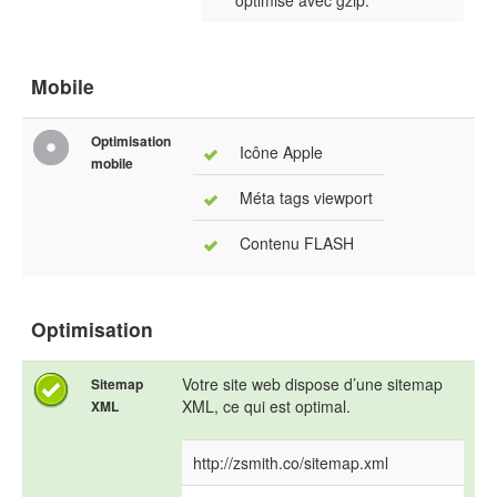
optimisé avec gzip.
Mobile
Optimisation
Icône Apple
mobile
Méta tags viewport
Contenu FLASH
Optimisation
Votre site web dispose d’une sitemap
Sitemap
XML, ce qui est optimal.
XML
http://zsmith.co/sitemap.xml