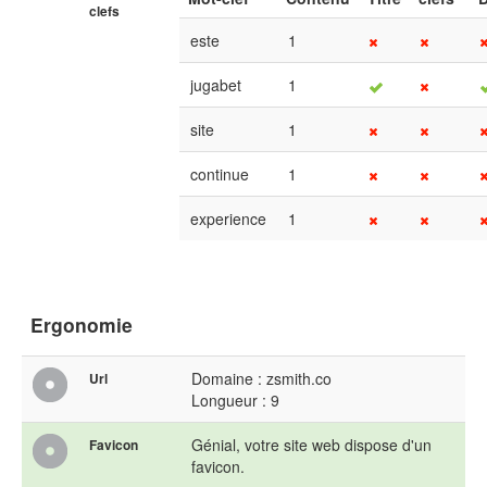
clefs
este
1
jugabet
1
site
1
continue
1
experience
1
Ergonomie
Domaine : zsmith.co
Url
Longueur : 9
Génial, votre site web dispose d'un
Favicon
favicon.