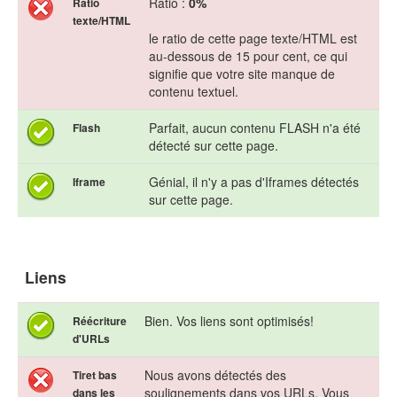
Ratio :
0%
Ratio
texte/HTML
le ratio de cette page texte/HTML est
au-dessous de 15 pour cent, ce qui
signifie que votre site manque de
contenu textuel.
Parfait, aucun contenu FLASH n'a été
Flash
détecté sur cette page.
Génial, il n'y a pas d'Iframes détectés
Iframe
sur cette page.
Liens
Bien. Vos liens sont optimisés!
Réécriture
d'URLs
Nous avons détectés des
Tiret bas
soulignements dans vos URLs. Vous
dans les