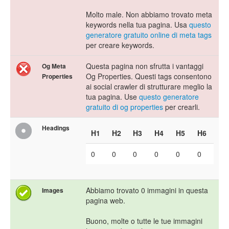
Molto male. Non abbiamo trovato meta
keywords nella tua pagina. Usa
questo
generatore gratuito online di meta tags
per creare keywords.
Questa pagina non sfrutta i vantaggi
Og Meta
Og Properties. Questi tags consentono
Properties
ai social crawler di strutturare meglio la
tua pagina. Use
questo generatore
gratuito di og properties
per crearli.
Headings
H1
H2
H3
H4
H5
H6
0
0
0
0
0
0
Abbiamo trovato 0 immagini in questa
Images
pagina web.
Buono, molte o tutte le tue immagini