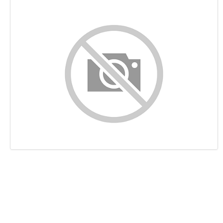
Contenuto
Links
Keywords
Usabilita
Documento
Mobile
Ottimizzazione
PageSpeed Insights