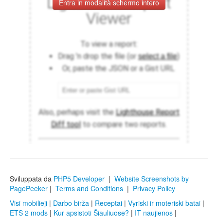
Entra in modalità schermo intero
Sviluppata da
PHP5 Developer
|
Website Screenshots by
PagePeeker
|
Terms and Conditions
|
Privacy Policy
Visi mobilieji
|
Darbo birža
|
Receptai
|
Vyriski ir moteriski batai
|
ETS 2 mods
|
Kur apsistoti Šiauliuose?
|
IT naujienos
|