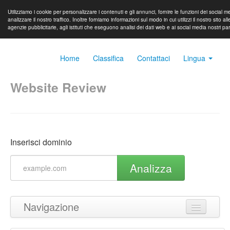
Utilizziamo i cookie per personalizzare i contenuti e gli annunci, fornire le funzioni dei social m
analizzare il nostro traffico. Inoltre forniamo informazioni sul modo in cui utilizzi il nostro sito all
agenzie pubblicitarie, agli istituti che eseguono analisi dei dati web e ai social media nostri pa
Home
Classifica
Contattaci
Lingua
Website Review
Inserisci dominio
Analizza
Navigazione
Torna in cima