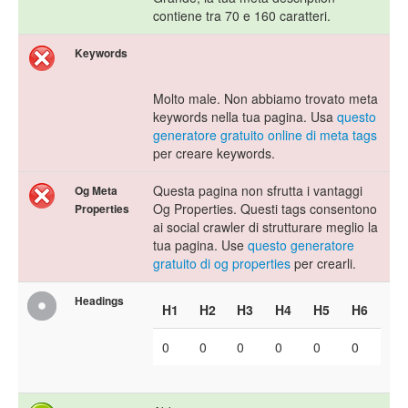
contiene tra 70 e 160 caratteri.
Keywords
Molto male. Non abbiamo trovato meta
keywords nella tua pagina. Usa
questo
generatore gratuito online di meta tags
per creare keywords.
Questa pagina non sfrutta i vantaggi
Og Meta
Og Properties. Questi tags consentono
Properties
ai social crawler di strutturare meglio la
tua pagina. Use
questo generatore
gratuito di og properties
per crearli.
Headings
H1
H2
H3
H4
H5
H6
0
0
0
0
0
0