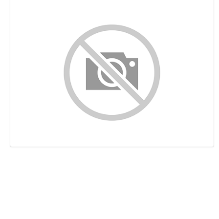
Contenuto
Links
Keywords
Usabilita
Documento
Mobile
Ottimizzazione
PageSpeed Insights