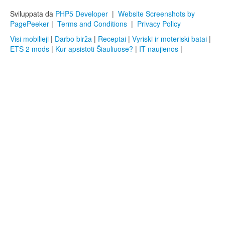
Sviluppata da
PHP5 Developer
|
Website Screenshots by
PagePeeker
|
Terms and Conditions
|
Privacy Policy
Visi mobilieji
|
Darbo birža
|
Receptai
|
Vyriski ir moteriski batai
|
ETS 2 mods
|
Kur apsistoti Šiauliuose?
|
IT naujienos
|