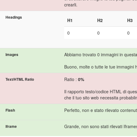
crearli.
Headings
H1
H2
H3
0
0
0
Abbiamo trovato 0 immagini in quest
Images
Buono, molte o tutte le tue immagini h
Ratio :
0%
Text/HTML Ratio
Il rapporto testo/codice HTML di quest
che il tuo sito web necessita probabi
Perfetto, non e stato rilevato contenu
Flash
Grande, non sono stati rilevati Iframe
Iframe