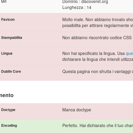
Dominio : discoveret.org
Url
Lunghezza : 14
Molto male. Non abbiamo trovato short
Favicon
possibilita per attirare regolarmente vis
Non abbiamo riscontrato codice CSS P
Stampabilita
Non hai specificato la lingua. Usa
que
Lingua
dichiarare la lingua che intendi utilizz
Questa pagina non sfrutta i vantaggi 
Dublin Core
mento
Manca doctype
Doctype
Perfetto. Hai dichiarato che il tuo ch
Encoding