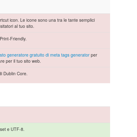
cut icon. Le icone sono una tra le tante semplici
itatori al tuo sito.
rint-Friendly.
sto generatore gratuito di meta tags generator
per
are per il tuo sito web.
di Dublin Core.
arset e UTF-8.