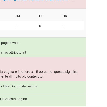
H4
H5
H6
0
0
0
a pagina web.
anno attributo alt
a pagina e inferiore a 15 percento, questo significa
lmente di molto piu contenuto.
to Flash in questa pagina.
s in questa pagina.