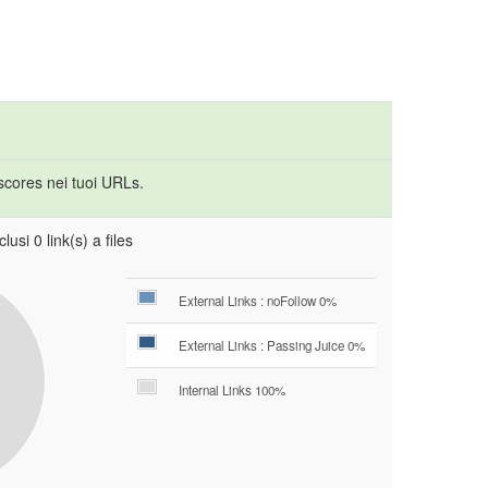
rscores nei tuoi URLs.
lusi 0 link(s) a files
External Links : noFollow 0%
External Links : Passing Juice 0%
Internal Links 100%