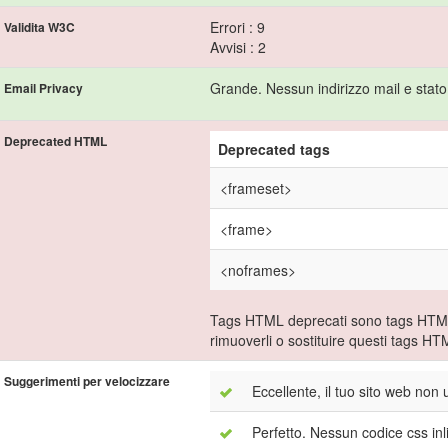
Errori : 9
Validita W3C
Avvisi : 2
Grande. Nessun indirizzo mail e stato t
Email Privacy
Deprecated HTML
Deprecated tags
<frameset>
<frame>
<noframes>
Tags HTML deprecati sono tags HTML 
rimuoverli o sostituire questi tags H
Suggerimenti per velocizzare
Eccellente, il tuo sito web non 
Perfetto. Nessun codice css inl