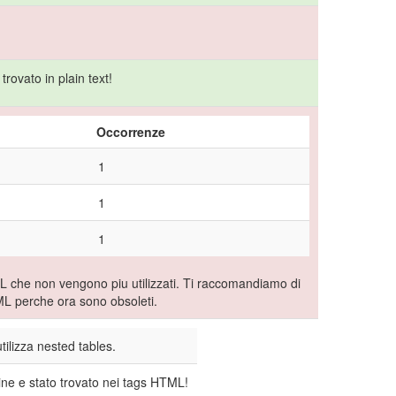
rovato in plain text!
Occorrenze
1
1
1
che non vengono piu utilizzati. Ti raccomandiamo di
TML perche ora sono obsoleti.
utilizza nested tables.
ine e stato trovato nei tags HTML!