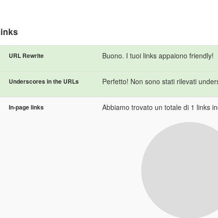
inks
Buono. I tuoi links appaiono friendly!
URL Rewrite
Perfetto! Non sono stati rilevati unde
Underscores in the URLs
Abbiamo trovato un totale di 1 links inc
In-page links