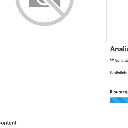
Anali
Generat
Statistic
Il punteg
ontent