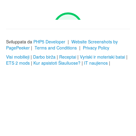
Sviluppata da
PHP5 Developer
|
Website Screenshots by
PagePeeker
|
Terms and Conditions
|
Privacy Policy
Visi mobilieji
|
Darbo birža
|
Receptai
|
Vyriski ir moteriski batai
|
ETS 2 mods
|
Kur apsistoti Šiauliuose?
|
IT naujienos
|