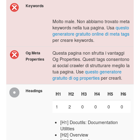
Keywords
Molto male. Non abbiamo trovato meta
keywords nella tua pagina. Usa
questo
generatore gratuito online di meta tags
per creare keywords.
Questa pagina non sfrutta i vantaggi
Og Meta
Og Properties. Questi tags consentono
Properties
ai social crawler di strutturare meglio la
tua pagina. Use
questo generatore
gratuito di og properties
per crearli.
Headings
H1
H2
H3
H4
H5
H6
1
2
0
0
0
0
[H1] Docutils: Documentation
Utilities
[H2] Overview