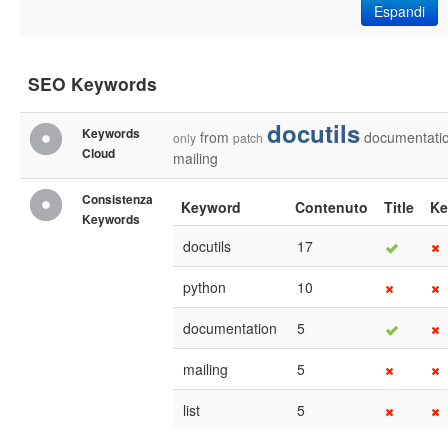
Espandi
SEO Keywords
docutils
Keywords
from
documentati
only
patch
Cloud
mailing
Consistenza
Keyword
Contenuto
Title
Ke
Keywords
docutils
17
python
10
documentation
5
mailing
5
list
5