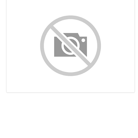
Contenuto
Links
Keywords
Usabilita
Documento
Mobile
Ottimizzazione
PageSpeed Insights