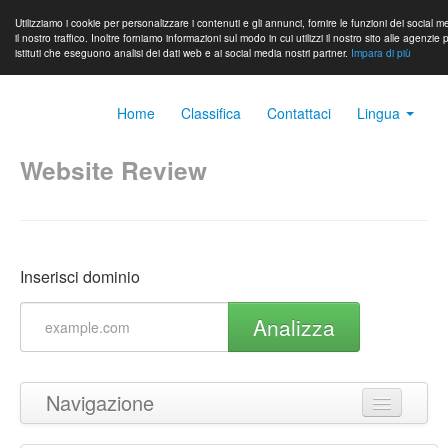
Utilizziamo i cookie per personalizzare i contenuti e gli annunci, fornire le funzioni dei social 
il nostro traffico. Inoltre forniamo informazioni sul modo in cui utilizzi il nostro sito alle agenzie p
istituti che eseguono analisi dei dati web e ai social media nostri partner.
Impara di più
Home
Classifica
Contattaci
Lingua
Website Review
Inserisci dominio
Analizza
Navigazione
Torna in cima