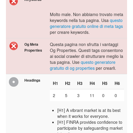
Molto male. Non abbiamo trovato meta
keywords nella tua pagina. Usa
questo
generatore gratuito online di meta tags
per creare keywords.
Questa pagina non sfrutta i vantaggi
Og Meta
Og Properties. Questi tags consentono
Properties
ai social crawler di strutturare meglio la
tua pagina. Use
questo generatore
gratuito di og properties
per crearli.
Headings
H1
H2
H3
H4
H5
H6
2
5
3
11
0
0
[H1] A vibrant market is at its best
when it works for everyone.
[H1] FINRA provides confidence to
participate by safeguarding market