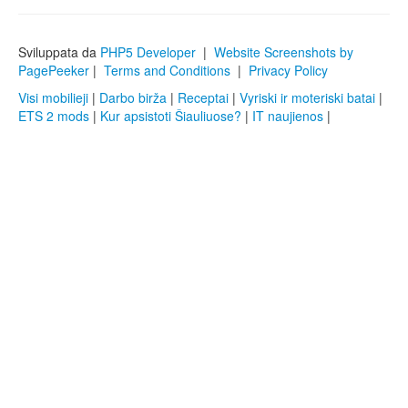
Sviluppata da
PHP5 Developer
|
Website Screenshots by
PagePeeker
|
Terms and Conditions
|
Privacy Policy
Visi mobilieji
|
Darbo birža
|
Receptai
|
Vyriski ir moteriski batai
|
ETS 2 mods
|
Kur apsistoti Šiauliuose?
|
IT naujienos
|