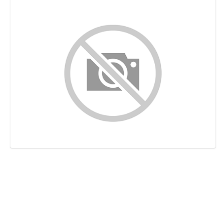
Contenuto
Links
Keywords
Usabilita
Documento
Mobile
Ottimizzazione
PageSpeed Insights