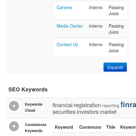
Careers
Interno
Passing
Juice
Media Center
Interno
Passing
Juice
Contact Us
Interno
Passing
Juice
Espandi
SEO Keywords
finr
financial
registration
Keywords
reporting
Cloud
securities
investors
market
Consistenza
Keyword
Contenuto
Title
Keywor
Keywords