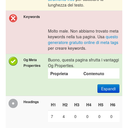
lunghezza del testo.
Keywords
Molto male. Non abbiamo trovato meta
keywords nella tua pagina. Usa
questo
generatore gratuito online di meta tags
per creare keywords.
Buono, questa pagina sfrutta i vantaggi
Og Meta
Og Properties.
Properties
Proprieta
Contenuto
Espandi
Headings
H1
H2
H3
H4
H5
H6
7
4
0
0
0
0