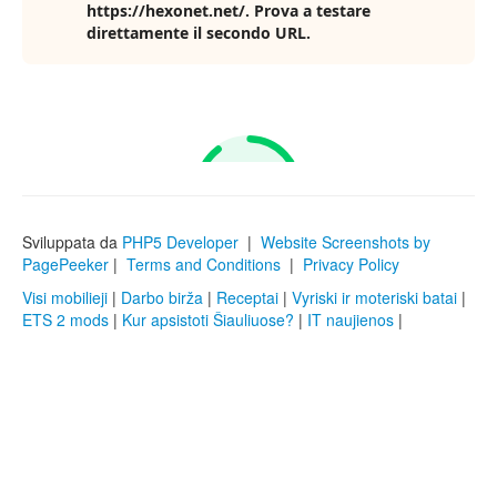
Sviluppata da
PHP5 Developer
|
Website Screenshots by
PagePeeker
|
Terms and Conditions
|
Privacy Policy
Visi mobilieji
|
Darbo birža
|
Receptai
|
Vyriski ir moteriski batai
|
ETS 2 mods
|
Kur apsistoti Šiauliuose?
|
IT naujienos
|