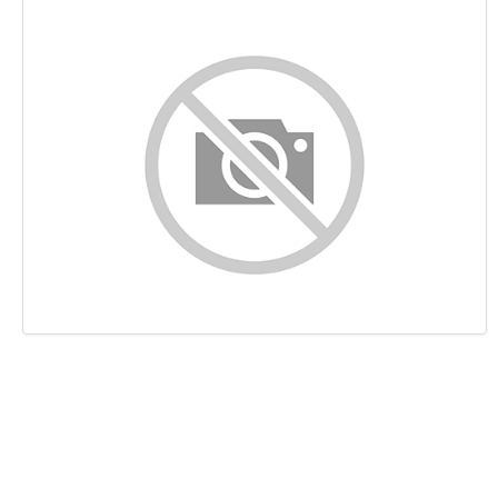
Contenuto
Links
Keywords
Usabilita
Documento
Mobile
Ottimizzazione
PageSpeed Insights