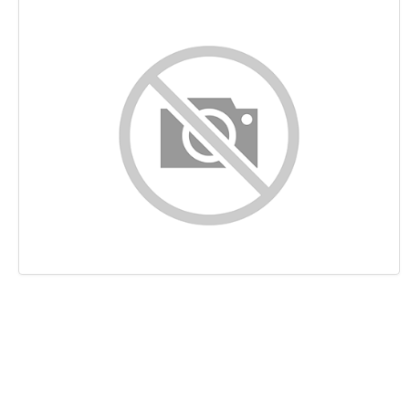
Contenuto
Links
Keywords
Usabilita
Documento
Mobile
Ottimizzazione
PageSpeed Insights