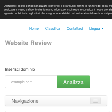
Utilizziamo i cookie per personalizzare i contenuti e gli annunci, fornire le funzioni dei social m
analizzare il nostro traffico. Inoltre forniamo informazioni sul modo in cui utilizzi il nostro sito all
agenzie pubblicitarie, agli istituti che eseguono analisi dei dati web e ai social media nostri pa
Home
Classifica
Contattaci
Lingua
Website Review
Inserisci dominio
Analizza
Navigazione
Torna in cima