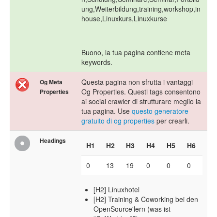
ung,Weiterbildung,training,workshop,in
house,Linuxkurs,Linuxkurse
Buono, la tua pagina contiene meta
keywords.
Questa pagina non sfrutta i vantaggi
Og Meta
Og Properties. Questi tags consentono
Properties
ai social crawler di strutturare meglio la
tua pagina. Use
questo generatore
gratuito di og properties
per crearli.
Headings
H1
H2
H3
H4
H5
H6
0
13
19
0
0
0
[H2] Linuxhotel
[H2] Training & Coworking bei den
OpenSource'lern (was ist