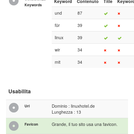
Keyword
Contenuto
Title
Keywor
Keywords
und
87
für
39
linux
39
wir
34
mit
34
Usabilita
Dominio : linuxhotel.de
Url
Lunghezza : 13
Grande, il tuo sito usa una favicon.
Favicon