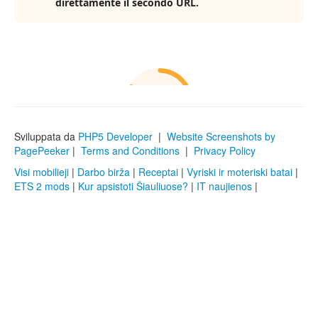
Sviluppata da
PHP5 Developer
|
Website Screenshots by
PagePeeker
|
Terms and Conditions
|
Privacy Policy
Visi mobilieji
|
Darbo birža
|
Receptai
|
Vyriski ir moteriski batai
|
ETS 2 mods
|
Kur apsistoti Šiauliuose?
|
IT naujienos
|