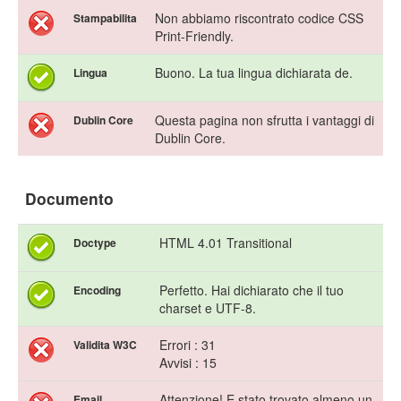
Non abbiamo riscontrato codice CSS
Stampabilita
Print-Friendly.
Buono. La tua lingua dichiarata de.
Lingua
Questa pagina non sfrutta i vantaggi di
Dublin Core
Dublin Core.
Documento
HTML 4.01 Transitional
Doctype
Perfetto. Hai dichiarato che il tuo
Encoding
charset e UTF-8.
Errori : 31
Validita W3C
Avvisi : 15
Attenzione! E stato trovato almeno un
Email