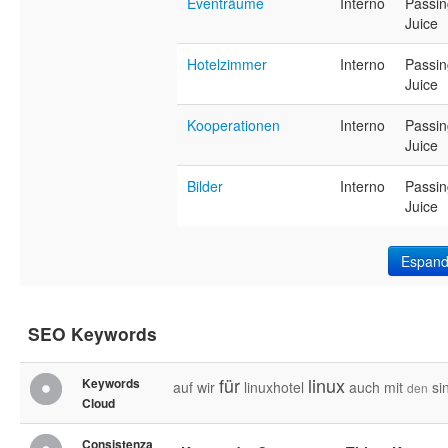
Eventräume
Interno
Passin
Juice
Hotelzimmer
Interno
Passin
Juice
Kooperationen
Interno
Passin
Juice
Bilder
Interno
Passin
Juice
Espand
SEO Keywords
für
linux
Keywords
auf
wir
linuxhotel
auch
mit
si
den
Cloud
Consistenza