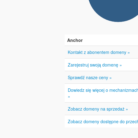
Anchor
Kontakt z abonentem domeny »
Zarejestruj swoją domenę »
Sprawdź nasze ceny »
Dowiedz się więcej o mechanizmac
»
Zobacz domeny na sprzedaż »
Zobacz domeny dostępne do przec