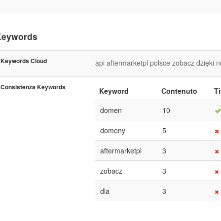
Keywords
Keywords Cloud
api
aftermarketpl
polsce
zobacz
dzięki
n
Consistenza Keywords
Keyword
Contenuto
Ti
domen
10
domeny
5
aftermarketpl
3
zobacz
3
dla
3