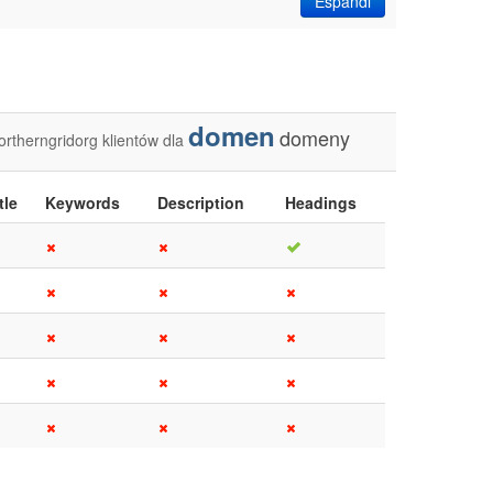
Espandi
domen
domeny
ortherngridorg
klientów
dla
tle
Keywords
Description
Headings