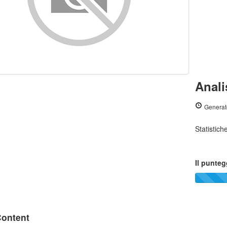
Anali
Generat
Statistic
Il punteg
ontent