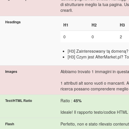
di strutturare meglio la tua pagina. U
crearli.
Headings
H1
H2
H3
0
0
2
[H3] Zainteresowany tą domeną?
[H3] Czym jest AfterMarket.pl? To
Abbiamo trovato 1 immagini in quest
Images
1 attributi alt sono vuoti o mancanti. 
ricerca possano comprendere meglio i
Ratio :
45%
Text/HTML Ratio
Ideale! Il rapporto testo/codice HTML
Perfetto, non e stato rilevato contenu
Flash