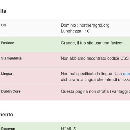
ita
Dominio : northerngrid.org
Url
Lunghezza : 16
Grande, il tuo sito usa una favicon.
Favicon
Non abbiamo riscontrato codice CSS P
Stampabilita
Non hai specificato la lingua. Usa
que
Lingua
dichiarare la lingua che intendi utilizz
Questa pagina non sfrutta i vantaggi 
Dublin Core
mento
HTML 5
Doctype