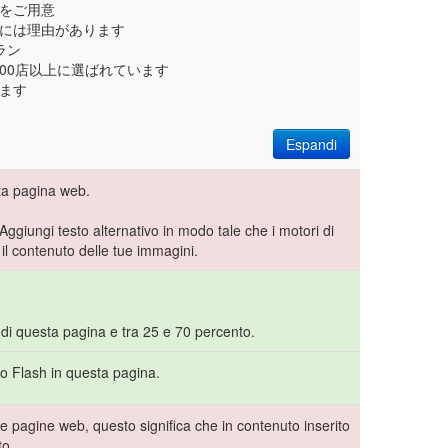
能をご用意
るには理由があります
ラン
,000店以上に選ばれています
れます
Espandi
ta pagina web.
 Aggiungi testo alternativo in modo tale che i motori di
l contenuto delle tue immagini.
 di questa pagina e tra 25 e 70 percento.
to Flash in questa pagina.
e pagine web, questo significa che in contenuto inserito
to.