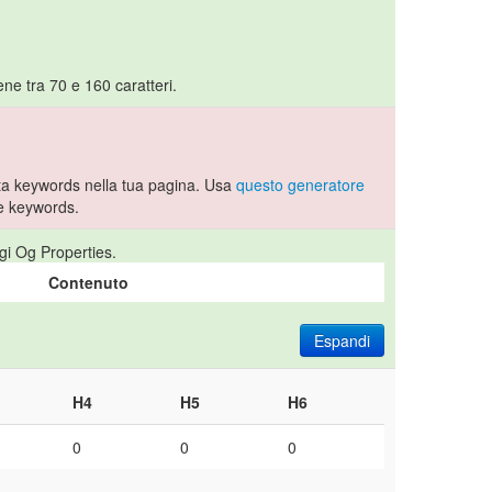
ne tra 70 e 160 caratteri.
a keywords nella tua pagina. Usa
questo generatore
e keywords.
gi Og Properties.
Contenuto
Espandi
H4
H5
H6
0
0
0