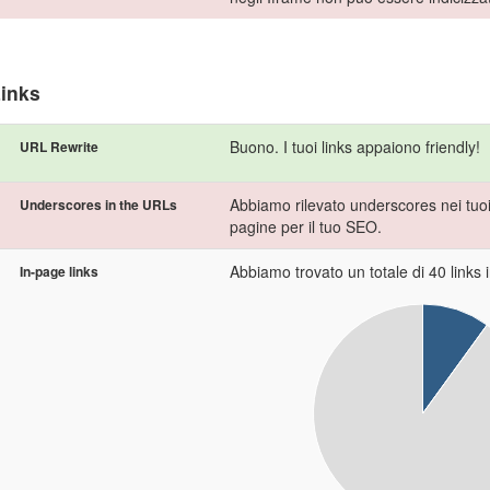
inks
Buono. I tuoi links appaiono friendly!
URL Rewrite
Abbiamo rilevato underscores nei tuoi U
Underscores in the URLs
pagine per il tuo SEO.
Abbiamo trovato un totale di 40 links in
In-page links