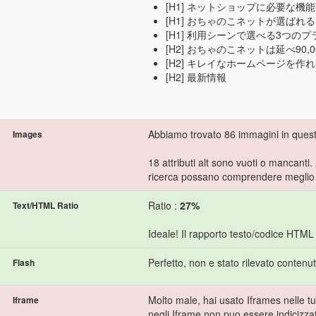
[H1] ネットショップに必要な機
[H1] おちゃのこネットが選ばれ
[H1] 利用シーンで選べる3つのプ
[H2] おちゃのこネットは延べ90
[H2] キレイなホームページを作
[H2] 最新情報
Abbiamo trovato 86 immagini in ques
Images
18 attributi alt sono vuoti o mancanti.
ricerca possano comprendere meglio i
Ratio :
27%
Text/HTML Ratio
Ideale! Il rapporto testo/codice HTML
Perfetto, non e stato rilevato contenu
Flash
Molto male, hai usato Iframes nelle tu
Iframe
negli Iframe non puo essere indicizza