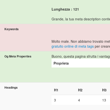
Lunghezza : 121
Grande, la tua meta description contie
Keywords
Molto male. Non abbiamo trovato met
gratuito online di meta tags
per crear
Buono, questa pagina sfrutta i vantag
Og Meta Properties
Proprieta
Headings
H1
H2
H3
3
4
13