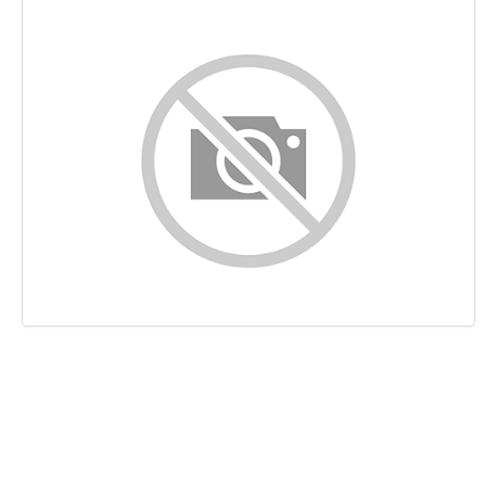
Contenuto
Links
Keywords
Usabilita
Documento
Mobile
Ottimizzazione
PageSpeed Insights