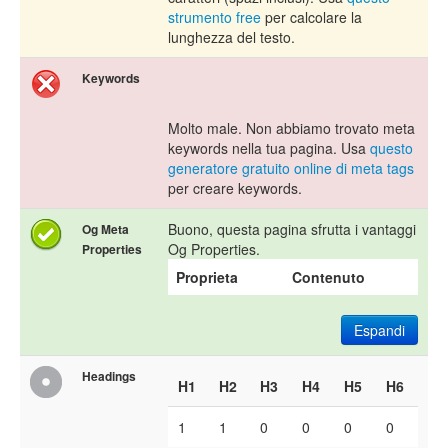
strumento free
per calcolare la
lunghezza del testo.
Keywords
Molto male. Non abbiamo trovato meta
keywords nella tua pagina. Usa
questo
generatore gratuito online di meta tags
per creare keywords.
Buono, questa pagina sfrutta i vantaggi
Og Meta
Og Properties.
Properties
Proprieta
Contenuto
Espandi
Headings
H1
H2
H3
H4
H5
H6
1
1
0
0
0
0