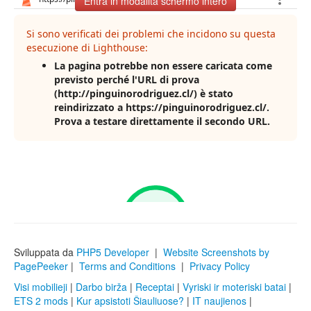
Entra in modalità schermo intero
Sviluppata da
PHP5 Developer
|
Website Screenshots by
PagePeeker
|
Terms and Conditions
|
Privacy Policy
Visi mobilieji
|
Darbo birža
|
Receptai
|
Vyriski ir moteriski batai
|
ETS 2 mods
|
Kur apsistoti Šiauliuose?
|
IT naujienos
|