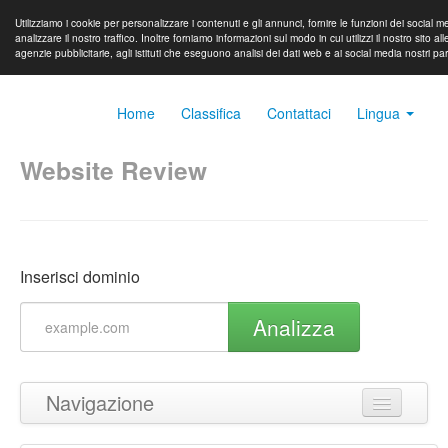
Utilizziamo i cookie per personalizzare i contenuti e gli annunci, fornire le funzioni dei social m
analizzare il nostro traffico. Inoltre forniamo informazioni sul modo in cui utilizzi il nostro sito all
agenzie pubblicitarie, agli istituti che eseguono analisi dei dati web e ai social media nostri pa
Home
Classifica
Contattaci
Lingua
Website Review
Inserisci dominio
Analizza
Navigazione
Torna in cima