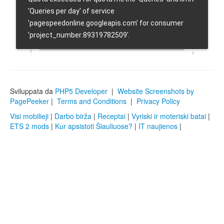
Sviluppata da
PHP5 Developer
|
Website Screenshots by
PagePeeker
|
Terms and Conditions
|
Privacy Policy
Visi mobilieji
|
Darbo birža
|
Receptai
|
Vyriski ir moteriski batai
|
ETS 2 mods
|
Kur apsistoti Šiauliuose?
|
IT naujienos
|