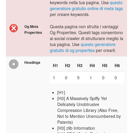
keywords nella tua pagina. Usa
questo
generatore gratuito online di meta tags
per creare keywords.
Questa pagina non sfrutta i vantaggi
Og Meta
Og Properties. Questi tags consentono
Properties
ai social crawler di strutturare meglio la
tua pagina. Use
questo generatore
gratuito di og properties
per crearli.
Headings
H1
H2
H3
H4
H5
H6
1
0
5
1
0
0
[H1]
[H3] A Massively Spiffy Yet
Delicately Unobtrusive
Compression Library (Also Free,
Not to Mention Unencumbered by
Patents)
[H3] zlib Information