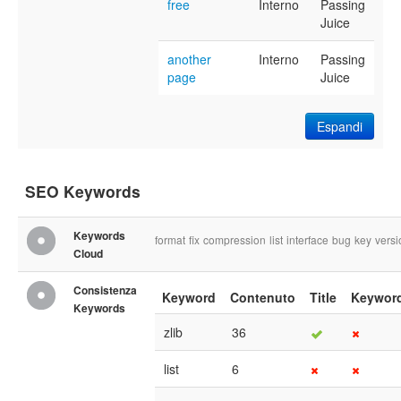
free
Interno
Passing
Juice
another
Interno
Passing
page
Juice
Espandi
SEO Keywords
Keywords
format
fix
compression
list
interface
bug
key
versi
Cloud
Consistenza
Keyword
Contenuto
Title
Keywor
Keywords
zlib
36
list
6