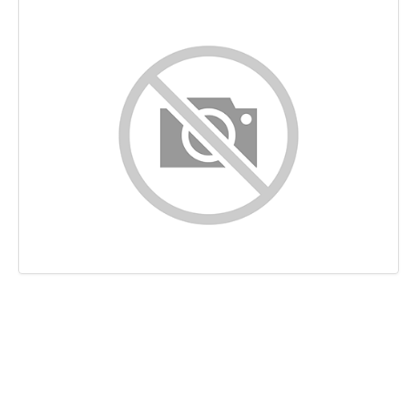
Contenuto
Links
Keywords
Usabilita
Documento
Mobile
Ottimizzazione
PageSpeed Insights