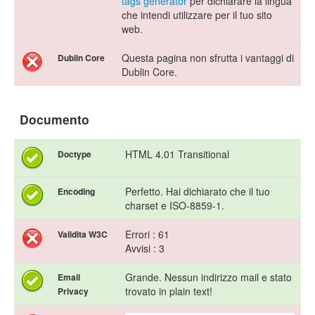
tags generator
per dichiarare la lingua
che intendi utilizzare per il tuo sito
web.
Questa pagina non sfrutta i vantaggi di
Dublin Core
Dublin Core.
Documento
HTML 4.01 Transitional
Doctype
Perfetto. Hai dichiarato che il tuo
Encoding
charset e ISO-8859-1.
Errori : 61
Validita W3C
Avvisi : 3
Grande. Nessun indirizzo mail e stato
Email
trovato in plain text!
Privacy