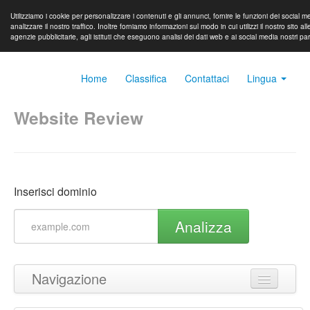
Utilizziamo i cookie per personalizzare i contenuti e gli annunci, fornire le funzioni dei social m
analizzare il nostro traffico. Inoltre forniamo informazioni sul modo in cui utilizzi il nostro sito all
agenzie pubblicitarie, agli istituti che eseguono analisi dei dati web e ai social media nostri pa
Home
Classifica
Contattaci
Lingua
Website Review
Inserisci dominio
Analizza
Navigazione
Torna in cima