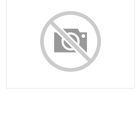
Content
Links
Keywords
Bruikbaarheid
Document
Mobile
Optimalisatie
PageSpeed Insights