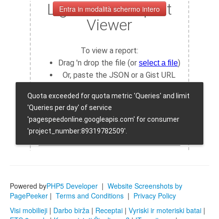
Entra in modalità schermo intero
Powered by
PHP5 Developer
|
Website Screenshots by
PagePeeker
|
Terms and Conditions
|
Privacy Policy
Visi mobilieji
|
Darbo birža
|
Receptai
|
Vyriski ir moteriski batai
|