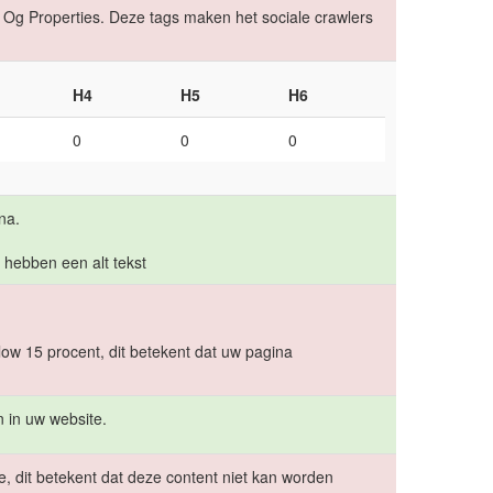
Og Properties. Deze tags maken het sociale crawlers
H4
H5
H6
0
0
0
na.
 hebben een alt tekst
low 15 procent, dit betekent dat uw pagina
 in uw website.
e, dit betekent dat deze content niet kan worden