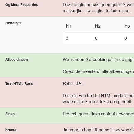
Deze pagina maakt geen gebruik van 
Og Meta Properties
makkelijker uw pagina te indexeren.
Headings
H1
H2
H3
0
0
0
We vonden 0 afbeeldingen in de pagi
Afbeeldingen
Goed, de meeste of alle afbeeldingen
Ratio :
4%
Text/HTML Ratio
De ratio van text tot HTML code is be
waarschijnlijk meer tekst nodig heeft.
Perfect, geen Flash content gevonden
Flash
Jammer, u heeft Iframes in uw websit
Iframe