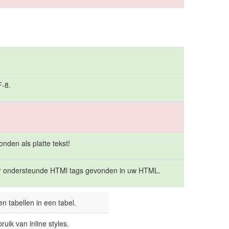
F-8.
nden als platte tekst!
r ondersteunde HTMl tags gevonden in uw HTML.
n tabellen in een tabel.
ik van inline styles.