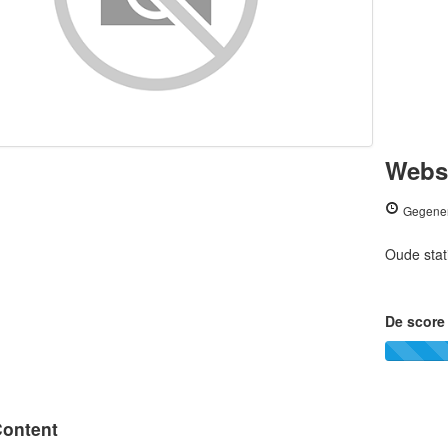
Websi
Gegener
Oude stat
De score 
ontent