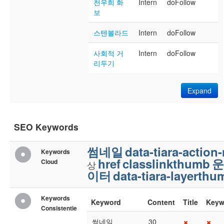
천우희 화
Intern
doFollow
보
스텐볼라드
Intern
doFollow
사회적 거
Intern
doFollow
리두기
Expand
SEO Keywords
썸네일
data-tiara-acti
Keywords
href
classlinkthumb
운
Cloud
상
이터
data-tiara-layerthu
Keywords
Keyword
Content
Title
Keyw
Consistentie
썸네일
30