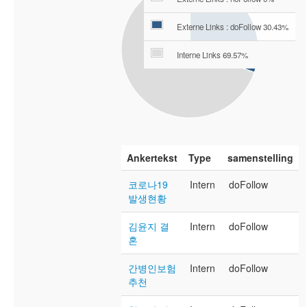
Externe Links : doFollow 30.43%
Interne Links 69.57%
Ankertekst
Type
samenstelling
코로나19
Intern
doFollow
발생현황
김윤지 결
Intern
doFollow
혼
간병인보험
Intern
doFollow
추천