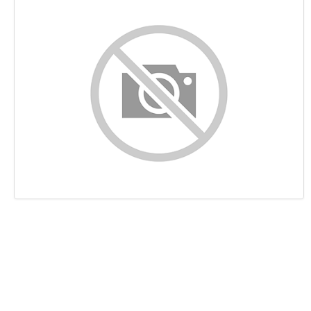
Content
Links
Keywords
Bruikbaarheid
Document
Mobile
Optimalisatie
PageSpeed Insights