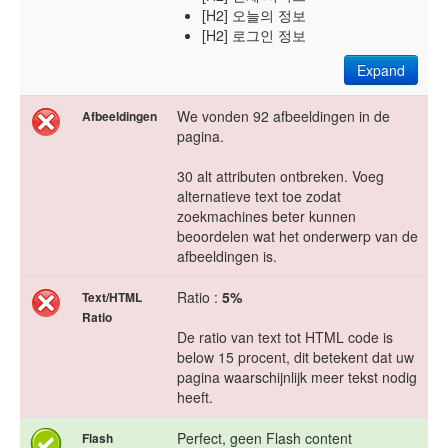
[H2] 오늘의 정보
[H2] 로그인 정보
Expand
We vonden 92 afbeeldingen in de
Afbeeldingen
pagina.
30 alt attributen ontbreken. Voeg
alternatieve text toe zodat
zoekmachines beter kunnen
beoordelen wat het onderwerp van de
afbeeldingen is.
Ratio :
5%
Text/HTML
Ratio
De ratio van text tot HTML code is
below 15 procent, dit betekent dat uw
pagina waarschijnlijk meer tekst nodig
heeft.
Perfect, geen Flash content
Flash