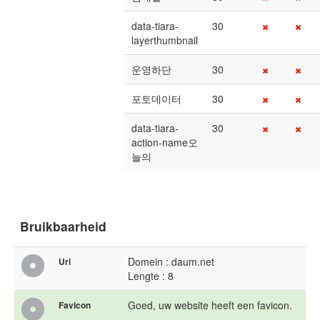
data-tiara-
30
layerthumbnail
운영하단
30
포토데이터
30
data-tiara-
30
action-name오
늘의
Bruikbaarheid
Domein : daum.net
Url
Lengte : 8
Goed, uw website heeft een favicon.
Favicon