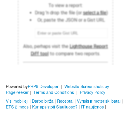
Powered by
PHP5 Developer
|
Website Screenshots by
PagePeeker
|
Terms and Conditions
|
Privacy Policy
Visi mobilieji
|
Darbo birža
|
Receptai
|
Vyriski ir moteriski batai
|
ETS 2 mods
|
Kur apsistoti Šiauliuose?
|
IT naujienos
|