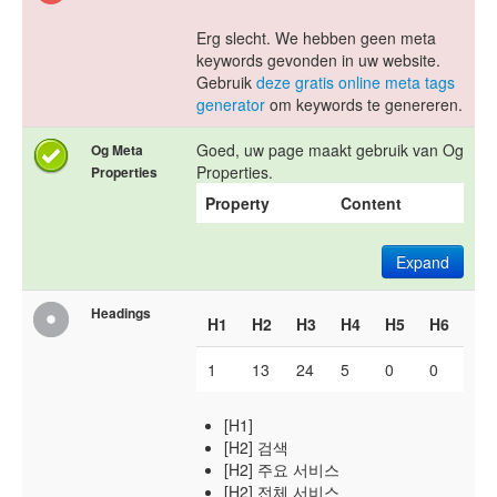
Erg slecht. We hebben geen meta
keywords gevonden in uw website.
Gebruik
deze gratis online meta tags
generator
om keywords te genereren.
Goed, uw page maakt gebruik van Og
Og Meta
Properties.
Properties
Property
Content
Expand
Headings
H1
H2
H3
H4
H5
H6
1
13
24
5
0
0
[H1]
[H2] 검색
[H2] 주요 서비스
[H2] 전체 서비스