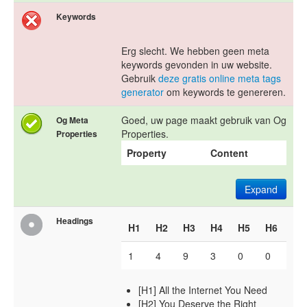
Keywords
Erg slecht. We hebben geen meta
keywords gevonden in uw website.
Gebruik
deze gratis online meta tags
generator
om keywords te genereren.
Goed, uw page maakt gebruik van Og
Og Meta
Properties.
Properties
Property
Content
Expand
Headings
H1
H2
H3
H4
H5
H6
1
4
9
3
0
0
[H1] All the Internet You Need
[H2] You Deserve the Right