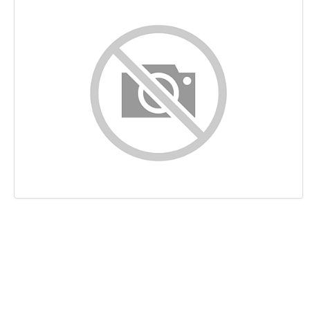
Content
Links
Keywords
Bruikbaarheid
Document
Mobile
Optimalisatie
PageSpeed Insights