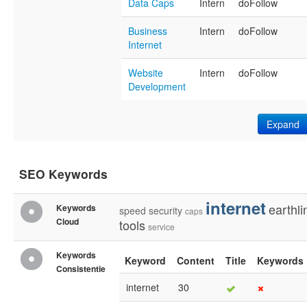
Data Caps
Intern
doFollow
Business
Intern
doFollow
Internet
Website
Intern
doFollow
Development
Expand
SEO Keywords
internet
earthli
Keywords
speed
security
caps
Cloud
tools
service
Keywords
Keyword
Content
Title
Keywords
Consistentie
internet
30