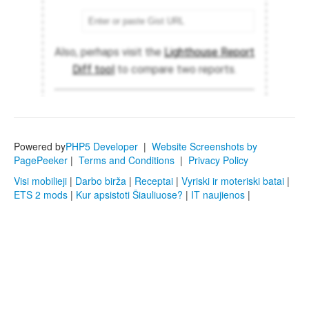
Powered by
PHP5 Developer
|
Website Screenshots by
PagePeeker
|
Terms and Conditions
|
Privacy Policy
Visi mobilieji
|
Darbo birža
|
Receptai
|
Vyriski ir moteriski batai
|
ETS 2 mods
|
Kur apsistoti Šiauliuose?
|
IT naujienos
|