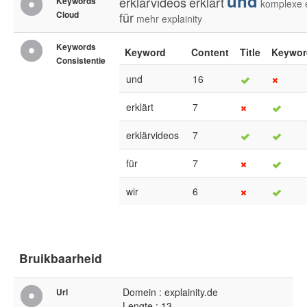
und
erklärvideos
erklärt
Keywords
komplexe
Cloud
für
mehr
explainity
Keywords
Keyword
Content
Title
Keywor
Consistentie
und
16
erklärt
7
erklärvideos
7
für
7
wir
6
Bruikbaarheid
Domein : explainity.de
Url
Lengte : 13