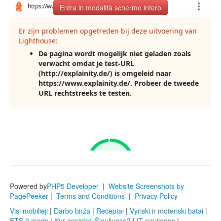
Entra in modalità schermo intero
Powered by
PHP5 Developer
|
Website Screenshots by
PagePeeker
|
Terms and Conditions
|
Privacy Policy
Visi mobilieji
|
Darbo birža
|
Receptai
|
Vyriski ir moteriski batai
|
ETS 2 mods
|
Kur apsistoti Šiauliuose?
|
IT naujienos
|