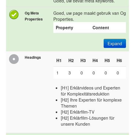
Goed, uw bevat meta keywords.
Goed, uw page maakt gebruik van Og
Og Meta
Properties.
Properties
Property
Content
Expand
Headings
H1
H2
H3
H4
H5
H6
1
3
0
0
0
0
[H1] Erklärvideos und Experten
für Komplexitätsreduktion
[H2] Ihre Experten für komplexe
Themen
[H2] Erklärfilm-TV
[H2] Erklärfilm-Lösungen für
unsere Kunden