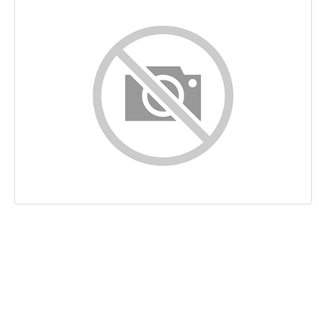
Content
Links
Keywords
Bruikbaarheid
Document
Mobile
Optimalisatie
PageSpeed Insights