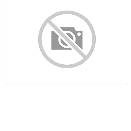
Content
Links
Keywords
Bruikbaarheid
Document
Mobile
Optimalisatie
PageSpeed Insights