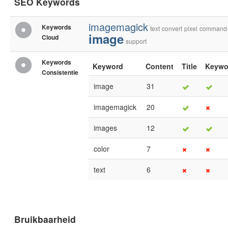
SEO Keywords
imagemagick
Keywords
text
convert
pixel
command-
image
Cloud
support
Keywords
Keyword
Content
Title
Keywo
Consistentie
image
31
imagemagick
20
images
12
color
7
text
6
Bruikbaarheid