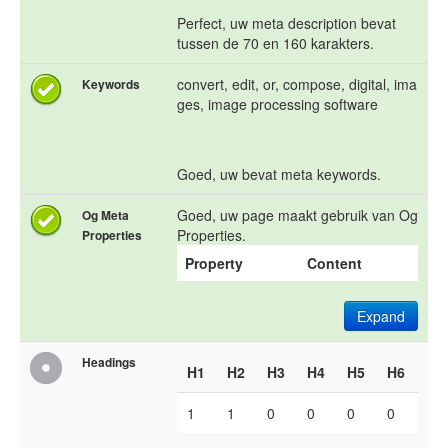
Perfect, uw meta description bevat
tussen de 70 en 160 karakters.
convert, edit, or, compose, digital, ima
Keywords
ges, image processing software
Goed, uw bevat meta keywords.
Goed, uw page maakt gebruik van Og
Og Meta
Properties.
Properties
Property
Content
Expand
Headings
H1
H2
H3
H4
H5
H6
1
1
0
0
0
0