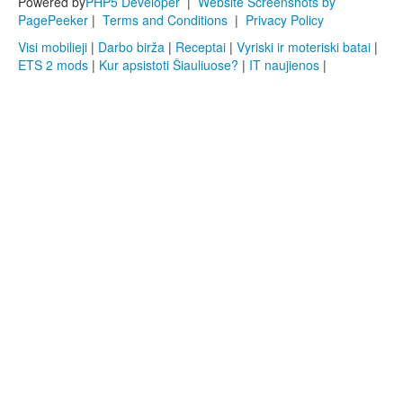
Powered by
PHP5 Developer
|
Website Screenshots by
PagePeeker
|
Terms and Conditions
|
Privacy Policy
Visi mobilieji
|
Darbo birža
|
Receptai
|
Vyriski ir moteriski batai
|
ETS 2 mods
|
Kur apsistoti Šiauliuose?
|
IT naujienos
|