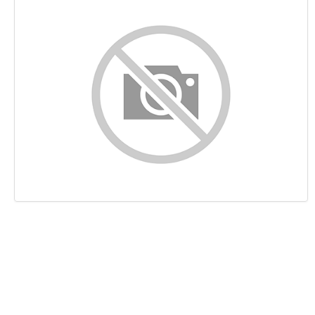
Content
Links
Keywords
Bruikbaarheid
Document
Mobile
Optimalisatie
PageSpeed Insights