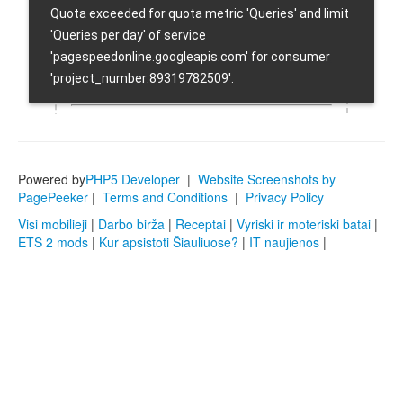
Powered by
PHP5 Developer
|
Website Screenshots by
PagePeeker
|
Terms and Conditions
|
Privacy Policy
Visi mobilieji
|
Darbo birža
|
Receptai
|
Vyriski ir moteriski batai
|
ETS 2 mods
|
Kur apsistoti Šiauliuose?
|
IT naujienos
|