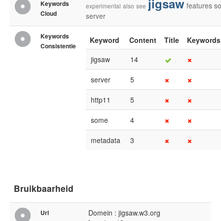
jigsaw
Keywords
features
s
experimental
also
see
Cloud
server
Keywords
Keyword
Content
Title
Keywords
Consistentie
jigsaw
14
server
5
http11
5
some
4
metadata
3
Bruikbaarheid
Domein : jigsaw.w3.org
Url