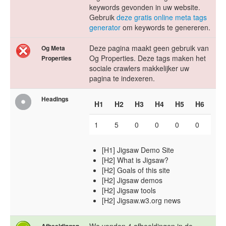
keywords gevonden in uw website.
Gebruik
deze gratis online meta tags
generator
om keywords te genereren.
Deze pagina maakt geen gebruik van
Og Meta
Og Properties. Deze tags maken het
Properties
sociale crawlers makkelijker uw
pagina te indexeren.
Headings
H1
H2
H3
H4
H5
H6
1
5
0
0
0
0
[H1] Jigsaw Demo Site
[H2] What is Jigsaw?
[H2] Goals of this site
[H2] Jigsaw demos
[H2] Jigsaw tools
[H2] Jigsaw.w3.org news