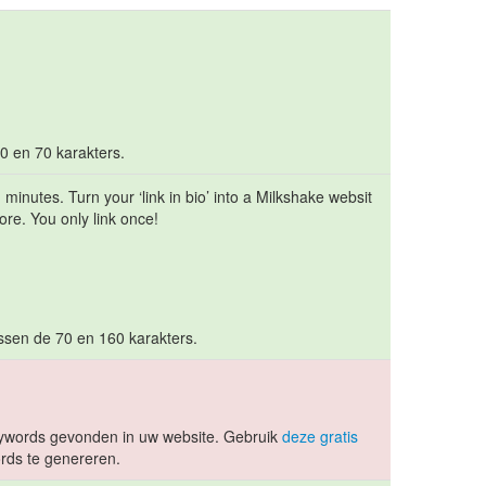
10 en 70 karakters.
inutes. Turn your ‘link in bio’ into a Milkshake websit
re. You only link once!
ussen de 70 en 160 karakters.
ywords gevonden in uw website. Gebruik
deze gratis
ds te genereren.