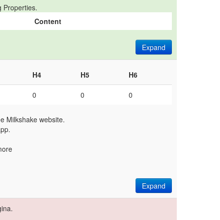
 Properties.
Content
Expand
H4
H5
H6
0
0
0
ree Milkshake website.
app.
more
Expand
ina.