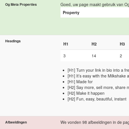
Goed, uw page maakt gebruik van Og
Og Meta Properties
Property
Headings
H1
H2
H3
3
14
2
[H1] Turn your link in bio into a f
[H1] It’s easy with the Milkshake 
[H1] Made for
[H2] Say more, sell more, share 
[H2] Make it happen
[H2] Fun, easy, beautiful, instant
We vonden 98 afbeeldingen in de pag
Afbeeldingen