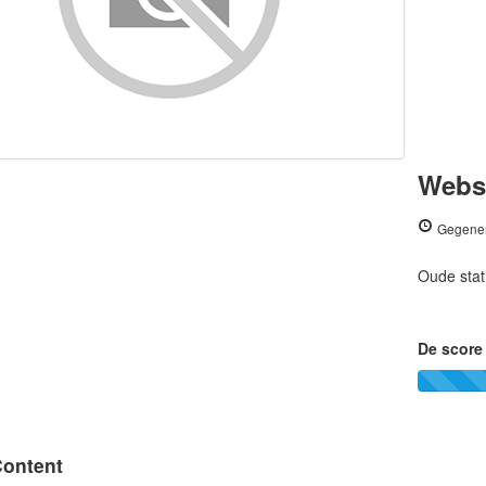
Websi
Gegener
Oude stat
De score 
ontent