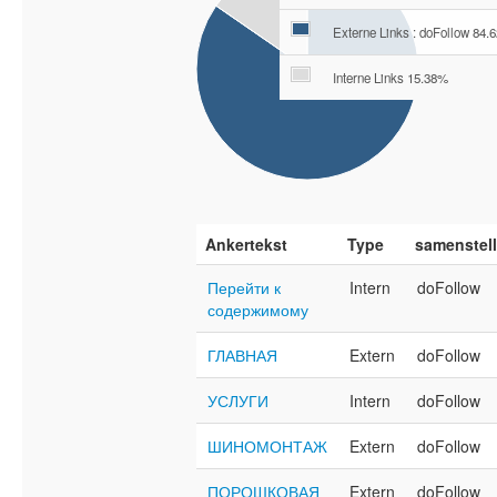
Externe Links : doFollow 84.
Interne Links 15.38%
Ankertekst
Type
samenstell
Перейти к
Intern
doFollow
содержимому
ГЛАВНАЯ
Extern
doFollow
УСЛУГИ
Intern
doFollow
ШИНОМОНТАЖ
Extern
doFollow
ПОРОШКОВАЯ
Extern
doFollow