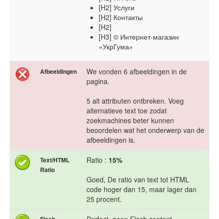
[H2] Услуги
[H2] Контакты
[H2]
[H3] © Интернет-магазин
«УкрГума»
We vonden 6 afbeeldingen in de
Afbeeldingen
pagina.
5 alt attributen ontbreken. Voeg
alternatieve text toe zodat
zoekmachines beter kunnen
beoordelen wat het onderwerp van de
afbeeldingen is.
Ratio :
15%
Text/HTML
Ratio
Goed, De ratio van text tot HTML
code hoger dan 15, maar lager dan
25 procent.