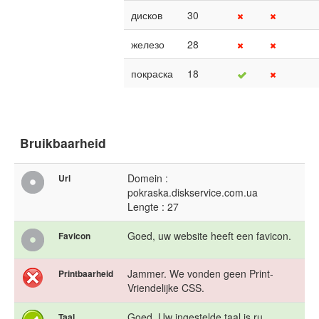
дисков
30
железо
28
покраска
18
Bruikbaarheid
Domein :
Url
pokraska.diskservice.com.ua
Lengte : 27
Goed, uw website heeft een favicon.
Favicon
Jammer. We vonden geen Print-
Printbaarheid
Vriendelijke CSS.
Goed. Uw ingestelde taal is ru.
Taal