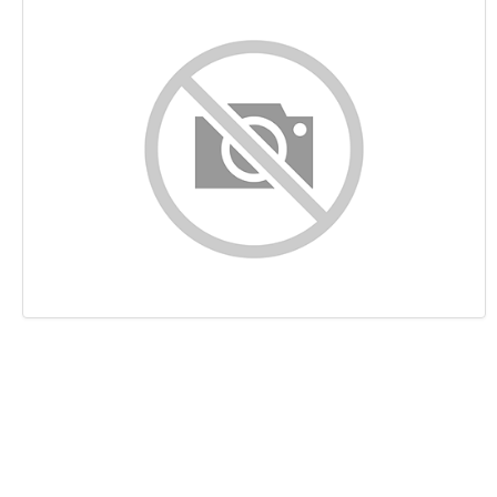
Content
Links
Keywords
Bruikbaarheid
Document
Mobile
Optimalisatie
PageSpeed Insights