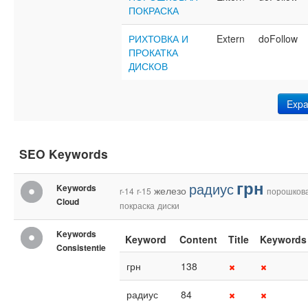
ПОКРАСКА
РИХТОВКА И
Extern
doFollow
ПРОКАТКА
ДИСКОВ
Exp
SEO Keywords
грн
радиус
Keywords
железо
r-14
r-15
порошков
Cloud
покраска
диски
Keywords
Keyword
Content
Title
Keywords
Consistentie
грн
138
радиус
84