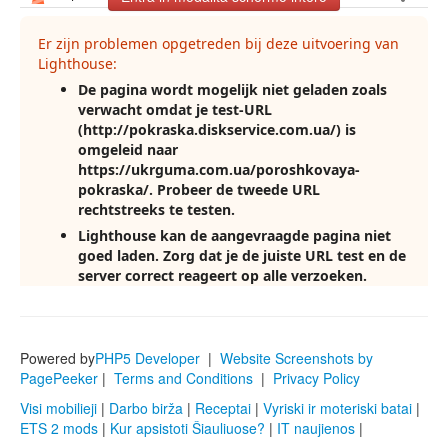
Powered by
PHP5 Developer
|
Website Screenshots by
PagePeeker
|
Terms and Conditions
|
Privacy Policy
Visi mobilieji
|
Darbo birža
|
Receptai
|
Vyriski ir moteriski batai
|
ETS 2 mods
|
Kur apsistoti Šiauliuose?
|
IT naujienos
|