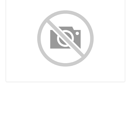
Content
Links
Keywords
Bruikbaarheid
Document
Mobile
Optimalisatie
PageSpeed Insights