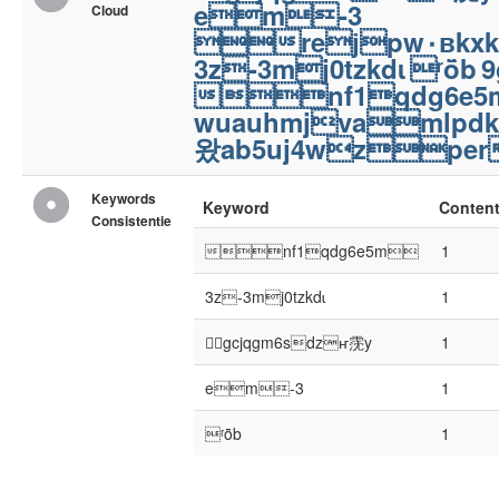
em-3
Cloud
reϳpw۰вkxkr
3z-3mj0tzkdɩ
ʳȫb
9
nf1qdg6e
wuauhmjvamlpdkתpvp
왔ab5uj4wzpe
Keywords
Keyword
Conten
Consistentie
nf1qdg6e5m
1
3z-3mj0tzkdɩ
1
߬gcjqgm6sdzҥ霃y
1
em-3
1
ʳȫb
1