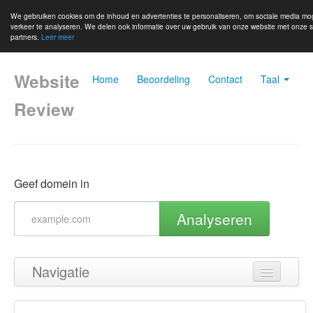
We gebruiken cookies om de inhoud en advertenties te personaliseren, om sociale media mo
verkeer te analyseren. We delen ook informatie over uw gebruik van onze website met onze s
partners.
Leer meer
Website
Home
Beoordeling
Contact
Taal
Review
Geef domein in
Analyseren
Navigatie
Terug naar boven