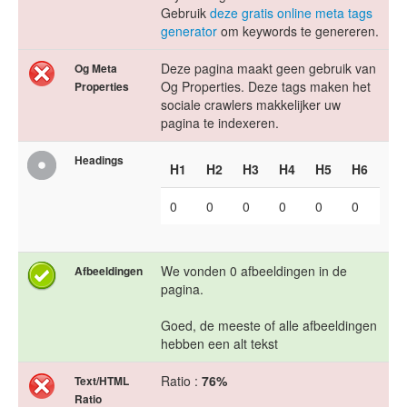
Gebruik
deze gratis online meta tags
generator
om keywords te genereren.
Deze pagina maakt geen gebruik van
Og Meta
Og Properties. Deze tags maken het
Properties
sociale crawlers makkelijker uw
pagina te indexeren.
Headings
H1
H2
H3
H4
H5
H6
0
0
0
0
0
0
We vonden 0 afbeeldingen in de
Afbeeldingen
pagina.
Goed, de meeste of alle afbeeldingen
hebben een alt tekst
Ratio :
76%
Text/HTML
Ratio