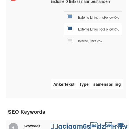
inclusie 0 link(s) naar bestanden
Externe Links : noFollow 0%
Externe Links : doFollow 0%
Interne Links 0%
Ankertekst
Type
samenstelling
SEO Keywords
߬gcjqgm6sdzҥ霃y
Keywords