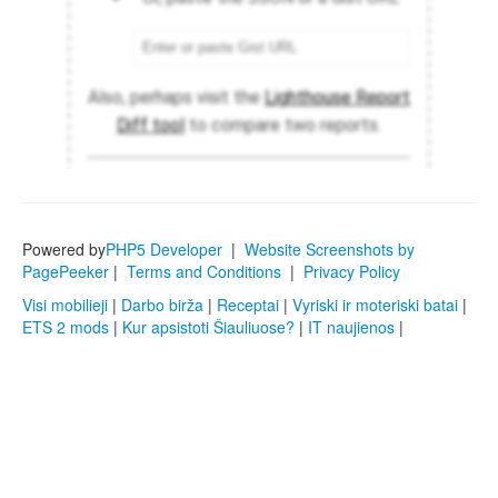
Powered by
PHP5 Developer
|
Website Screenshots by
PagePeeker
|
Terms and Conditions
|
Privacy Policy
Visi mobilieji
|
Darbo birža
|
Receptai
|
Vyriski ir moteriski batai
|
ETS 2 mods
|
Kur apsistoti Šiauliuose?
|
IT naujienos
|