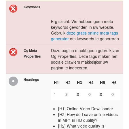
Keywords
Erg slecht. We hebben geen meta
keywords gevonden in uw website.
Gebruik
deze gratis online meta tags
generator
om keywords te genereren.
Deze pagina maakt geen gebruik van
Og Meta
Og Properties. Deze tags maken het
Properties
sociale crawlers makkelijker uw
pagina te indexeren.
Headings
H1
H2
H3
H4
H5
H6
1
3
0
0
0
0
[H1] Online Video Downloader
[H2] How do I save online videos
in MP4 in HD quality?
[H2] What video quality is