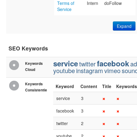
Terms of
Intern
doFollow
Service
Expand
SEO Keywords
service
facebook
twitter
ad
Keywords
youtube
instagram
vimeo
soun
Cloud
Keywords
Keyword
Content
Title
Keywords
Consistentie
service
3
facebook
3
twitter
2
youtube
2