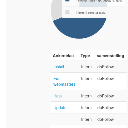
Externe Links : doFollow 68.97%
Interne Links 31.03%
Ankertekst
Type
samenstelling
Install
Intern
doFollow
For
Intern
doFollow
webmasters
Help
Intern
doFollow
Update
Intern
doFollow
-
Intern
doFollow