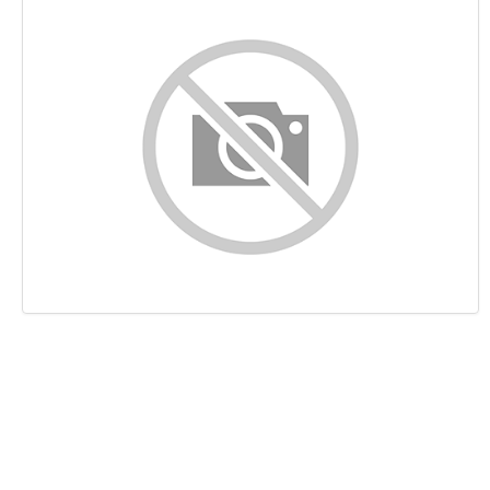
Content
Links
Keywords
Bruikbaarheid
Document
Mobile
Optimalisatie
PageSpeed Insights