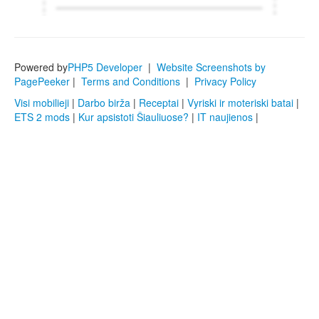
Powered by
PHP5 Developer
|
Website Screenshots by
PagePeeker
|
Terms and Conditions
|
Privacy Policy
Visi mobilieji
|
Darbo birža
|
Receptai
|
Vyriski ir moteriski batai
|
ETS 2 mods
|
Kur apsistoti Šiauliuose?
|
IT naujienos
|