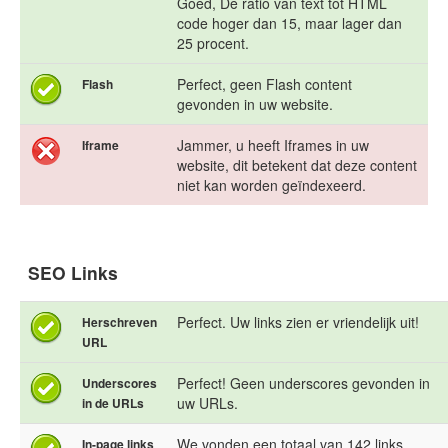
Goed, De ratio van text tot HTML
code hoger dan 15, maar lager dan
25 procent.
Perfect, geen Flash content
Flash
gevonden in uw website.
Jammer, u heeft Iframes in uw
Iframe
website, dit betekent dat deze content
niet kan worden geïndexeerd.
SEO Links
Perfect. Uw links zien er vriendelijk uit!
Herschreven
URL
Perfect! Geen underscores gevonden in
Underscores
uw URLs.
in de URLs
We vonden een totaal van 142 links
In-page links