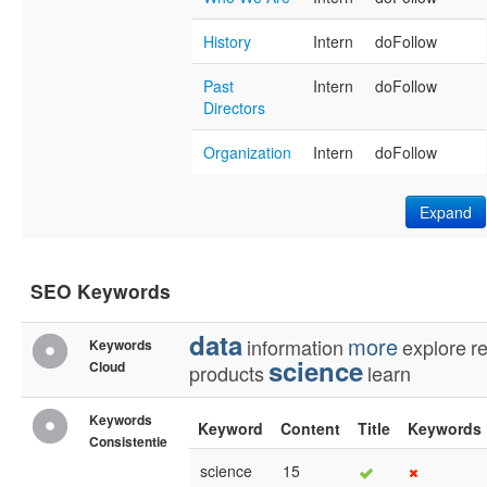
History
Intern
doFollow
Past
Intern
doFollow
Directors
Organization
Intern
doFollow
Expand
SEO Keywords
data
more
information
explore
r
Keywords
science
Cloud
products
learn
Keywords
Keyword
Content
Title
Keywords
Consistentie
science
15