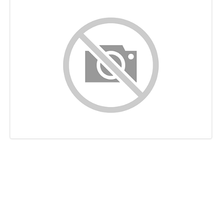
Content
Links
Keywords
Bruikbaarheid
Document
Mobile
Optimalisatie
PageSpeed Insights