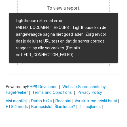
Powered by
PHP5 Developer
|
Website Screenshots by
PagePeeker
|
Terms and Conditions
|
Privacy Policy
Visi mobilieji
|
Darbo birža
|
Receptai
|
Vyriski ir moteriski batai
|
ETS 2 mods
|
Kur apsistoti Šiauliuose?
|
IT naujienos
|