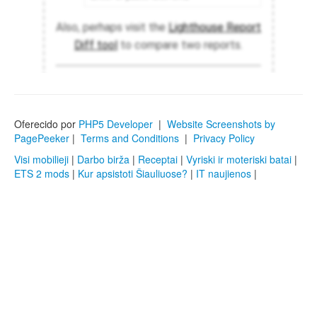
Oferecido por
PHP5 Developer
|
Website Screenshots by
PagePeeker
|
Terms and Conditions
|
Privacy Policy
Visi mobilieji
|
Darbo birža
|
Receptai
|
Vyriski ir moteriski batai
|
ETS 2 mods
|
Kur apsistoti Šiauliuose?
|
IT naujienos
|