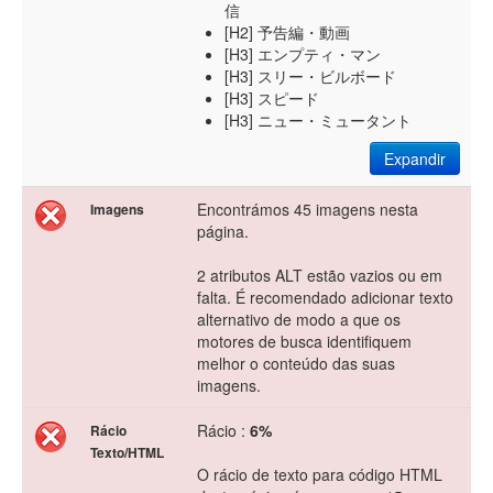
信
[H2] 予告編・動画
[H3] エンプティ・マン
[H3] スリー・ビルボード
[H3] スピード
[H3] ニュー・ミュータント
Expandir
Encontrámos 45 imagens nesta
Imagens
página.
2 atributos ALT estão vazios ou em
falta. É recomendado adicionar texto
alternativo de modo a que os
motores de busca identifiquem
melhor o conteúdo das suas
imagens.
Rácio :
6%
Rácio
Texto/HTML
O rácio de texto para código HTML