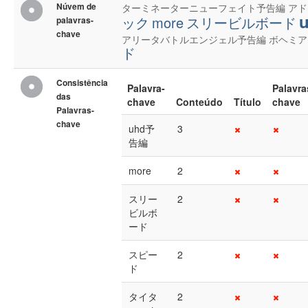
Núvem de
ターミネーターニューフェイト予告編
アド
ック
more
スリービルボード
palavras-
chave
アリータバトルエンジェル予告編
ボヘミア
ド
Consistência
Palavra-
Palavra
das
chave
Conteúdo
Título
chave
Palavras-
chave
uhd予
3
告編
more
2
スリー
2
ビルボ
ード
スピー
2
ド
タイタ
2