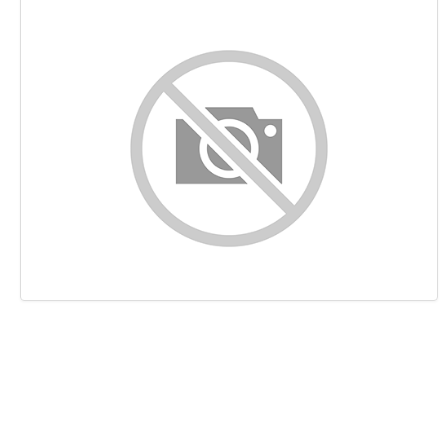
Conteúdo
Ligações
Palavras-chave
Usabilidade
Documento
Dispositivos Móveis
Otimização
PageSpeed Insights