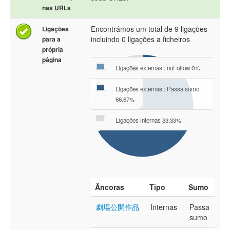
nas URLs
Encontrámos um total de 9 ligações
Ligações
incluindo 0 ligações a ficheiros
para a
própria
página
Ligações externas : noFollow 0%
Ligações externas : Passa sumo
66.67%
Ligações internas 33.33%
Âncoras
Tipo
Sumo
劇場公開作品
Internas
Passa
sumo