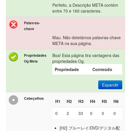
Perfeito, a Descrição META contém
entre 70 e 160 caracteres.
Palavras-
chave
Mau. Não detetámos palavras-chave
META na sua página.
Boa! Esta página tira vantagens das
Propriedades
propriedades Og.
Og Meta
Propriedade
Conteúdo
Expandir
Cabeçalhos
H1
H2
H3
H4
H5
H6
0
2
33
0
0
0
[H2] ブルーレイ/DVD/デジタル配