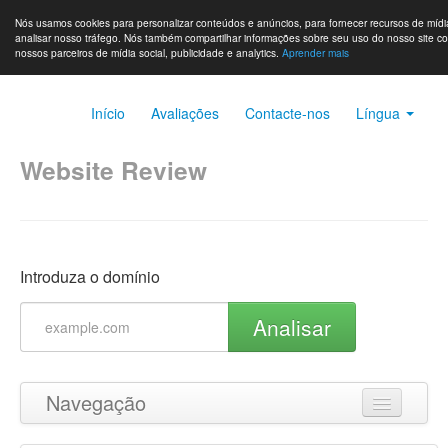
Nós usamos cookies para personalizar conteúdos e anúncios, para fornecer recursos de mídia
analisar nosso tráfego. Nós também compartilhar informações sobre seu uso do nosso site c
nossos parceiros de mídia social, publicidade e analytics.
Aprender mais
Início
Avaliações
Contacte-nos
Língua
Website Review
Introduza o domínio
Analisar
Navegação
Ir para o topo