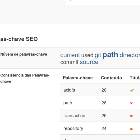
ras-chave SEO
path
current
git
directo
used
Núvem de palavras-chave
source
commit
Consistência das Palavras-
Palavra-chave
Conteúdo
Títu
chave
acidfs
28
path
28
transaction
25
repository
24