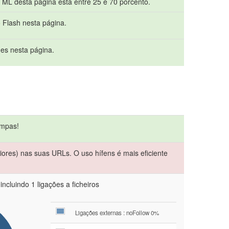
HTML desta página está entre 25 e 70 porcento.
o Flash nesta página.
mes nesta página.
impas!
iores) nas suas URLs. O uso hífens é mais eficiente
ncluindo 1 ligações a ficheiros
Ligações externas : noFollow 0%