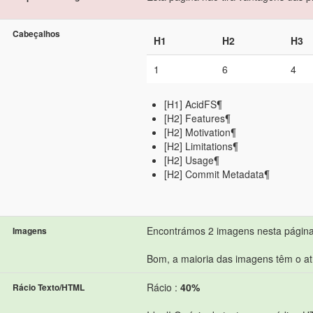
Cabeçalhos
H1
H2
H3
1
6
4
[H1] AcidFS¶
[H2] Features¶
[H2] Motivation¶
[H2] Limitations¶
[H2] Usage¶
[H2] Commit Metadata¶
Encontrámos 2 imagens nesta página
Imagens
Bom, a maioria das imagens têm o atr
Rácio :
40%
Rácio Texto/HTML