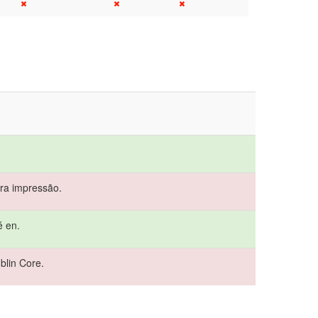
ra impressão.
é en.
blin Core.