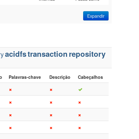
Expandir
acidfs
transaction
repository
ry
lo
Palavras-chave
Descrição
Cabeçalhos