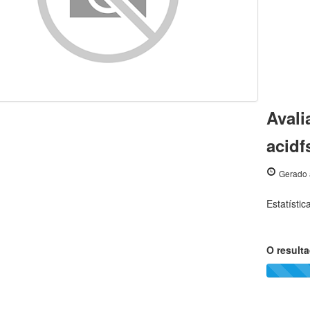
Avali
acidf
Gerado 
Estatísti
O result