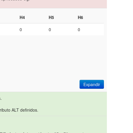
H4
H5
H6
0
0
0
Expandir
.
ibuto ALT definidos.