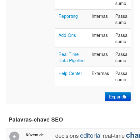
sumo
Reporting
Internas
Passa
sumo
Add-Ons
Internas
Passa
sumo
Real-Time
Internas
Passa
Data Pipeline
sumo
Help Center
Externas
Passa
sumo
Expandir
Palavras-chave SEO
cha
editorial
decisions
real-time
Núvem de