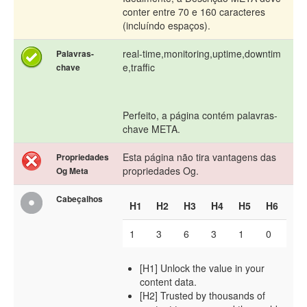
conter entre 70 e 160 caracteres
(incluíndo espaços).
real-time,monitoring,uptime,downtim
Palavras-
e,traffic
chave
Perfeito, a página contém palavras-
chave META.
Esta página não tira vantagens das
Propriedades
propriedades Og.
Og Meta
Cabeçalhos
H1
H2
H3
H4
H5
H6
1
3
6
3
1
0
[H1] Unlock the value in your
content data.
[H2] Trusted by thousands of