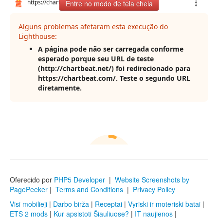
Entre no modo de tela cheia
Oferecido por
PHP5 Developer
|
Website Screenshots by
PagePeeker
|
Terms and Conditions
|
Privacy Policy
Visi mobilieji
|
Darbo birža
|
Receptai
|
Vyriski ir moteriski batai
|
ETS 2 mods
|
Kur apsistoti Šiauliuose?
|
IT naujienos
|