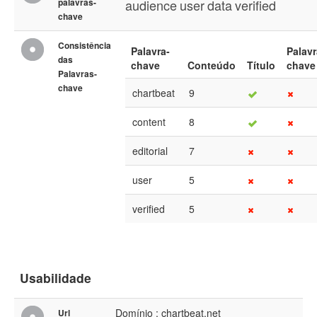
palavras-
audience
user
data
verified
chave
Consistência
Palavra-
Palavr
das
chave
Conteúdo
Título
chave
Palavras-
chave
chartbeat
9
content
8
editorial
7
user
5
verified
5
Usabilidade
Domínio : chartbeat.net
Url