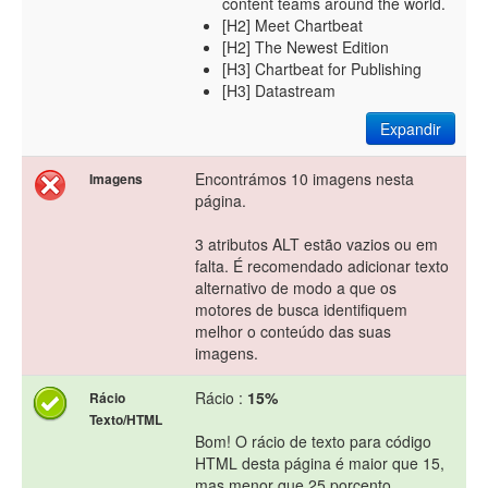
content teams around the world.
[H2] Meet Chartbeat
[H2] The Newest Edition
[H3] Chartbeat for Publishing
[H3] Datastream
Expandir
Encontrámos 10 imagens nesta
Imagens
página.
3 atributos ALT estão vazios ou em
falta. É recomendado adicionar texto
alternativo de modo a que os
motores de busca identifiquem
melhor o conteúdo das suas
imagens.
Rácio :
15%
Rácio
Texto/HTML
Bom! O rácio de texto para código
HTML desta página é maior que 15,
mas menor que 25 porcento.