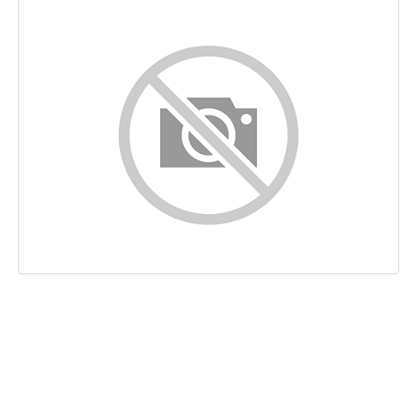
Conteúdo
Ligações
Palavras-chave
Usabilidade
Documento
Dispositivos Móveis
Otimização
PageSpeed Insights