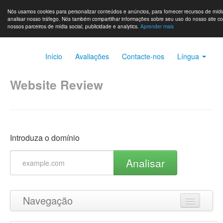
Nós usamos cookies para personalizar conteúdos e anúncios, para fornecer recursos de mídia
analisar nosso tráfego. Nós também compartilhar informações sobre seu uso do nosso site c
nossos parceiros de mídia social, publicidade e analytics.
Aprender mais
Início
Avaliações
Contacte-nos
Língua
Website Review
Introduza o domínio
Analisar
Navegação
Ir para o topo