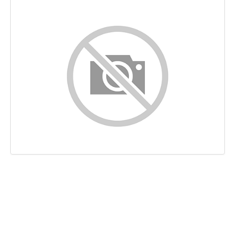
Conteúdo
Ligações
Palavras-chave
Usabilidade
Documento
Dispositivos Móveis
Otimização
PageSpeed Insights