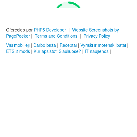
Oferecido por
PHP5 Developer
|
Website Screenshots by
PagePeeker
|
Terms and Conditions
|
Privacy Policy
Visi mobilieji
|
Darbo birža
|
Receptai
|
Vyriski ir moteriski batai
|
ETS 2 mods
|
Kur apsistoti Šiauliuose?
|
IT naujienos
|