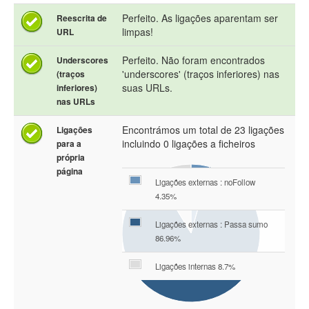
Perfeito. As ligações aparentam ser
Reescrita de
limpas!
URL
Perfeito. Não foram encontrados
Underscores
'underscores' (traços inferiores) nas
(traços
suas URLs.
inferiores)
nas URLs
Encontrámos um total de 23 ligações
Ligações
incluindo 0 ligações a ficheiros
para a
própria
página
Ligações externas : noFollow
4.35%
Ligações externas : Passa sumo
86.96%
Ligações internas 8.7%