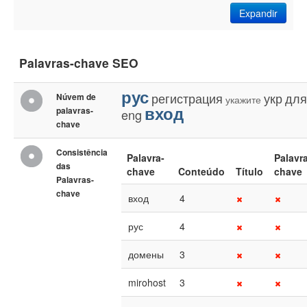
Expandir
Palavras-chave SEO
рус
регистрация
укр
для
Núvem de
укажите
вход
palavras-
eng
chave
Consistência
Palavra-
Palavr
das
chave
Conteúdo
Título
chave
Palavras-
chave
вход
4
рус
4
домены
3
mirohost
3