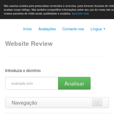
Nós usamos cookies para personalizar conteúdos e anúncios, para fornecer recursos de mídia
analisar nosso tráfego. Nós também compartilhar informações sobre seu uso do nosso site c
nossos parceiros de mídia social, publicidade e analytics.
Aprender mais
Início
Avaliações
Contacte-nos
Língua
Website Review
Introduza o domínio
Analisar
Navegação
Ir para o topo