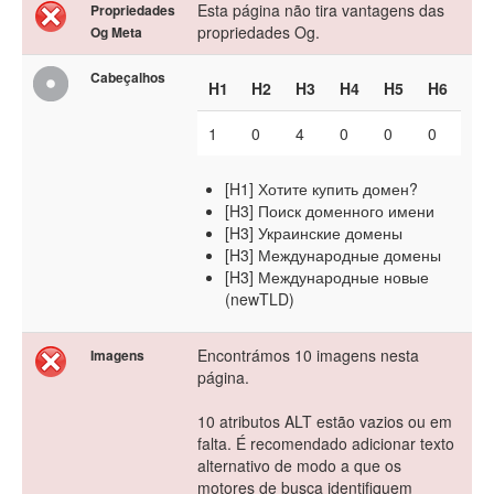
Esta página não tira vantagens das
Propriedades
propriedades Og.
Og Meta
Cabeçalhos
H1
H2
H3
H4
H5
H6
1
0
4
0
0
0
[H1] Хотите купить домен?
[H3] Поиск доменного имени
[H3] Украинские домены
[H3] Международные домены
[H3] Международные новые
(newTLD)
Encontrámos 10 imagens nesta
Imagens
página.
10 atributos ALT estão vazios ou em
falta. É recomendado adicionar texto
alternativo de modo a que os
motores de busca identifiquem