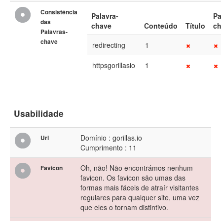
Consistência
Palavra-
Pa
das
chave
Conteúdo
Título
c
Palavras-
chave
redirecting
1
httpsgorillasio
1
Usabilidade
Domínio : gorillas.io
Url
Cumprimento : 11
Oh, não! Não encontrámos nenhum
Favicon
favicon. Os favicon são umas das
formas mais fáceis de atraír visitantes
regulares para qualquer site, uma vez
que eles o tornam distintivo.