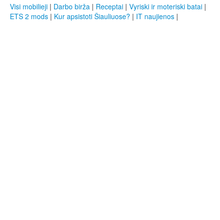
Visi mobilieji
|
Darbo birža
|
Receptai
|
Vyriski ir moteriski batai
|
ETS 2 mods
|
Kur apsistoti Šiauliuose?
|
IT naujienos
|