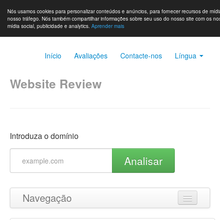
Nós usamos cookies para personalizar conteúdos e anúncios, para fornecer recursos de mídia
nosso tráfego. Nós também compartilhar informações sobre seu uso do nosso site com os no
mídia social, publicidade e analytics.
Aprender mais
Início
Avaliações
Contacte-nos
Língua
Website Review
Introduza o domínio
Analisar
Navegação
Ir para o topo