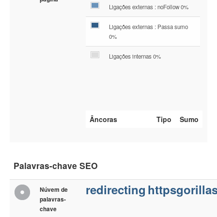
Ligações externas : noFollow 0%
Ligações externas : Passa sumo
0%
Ligações internas 0%
Âncoras
Tipo
Sumo
Palavras-chave SEO
redirecting
httpsgorilla
Núvem de
palavras-
chave