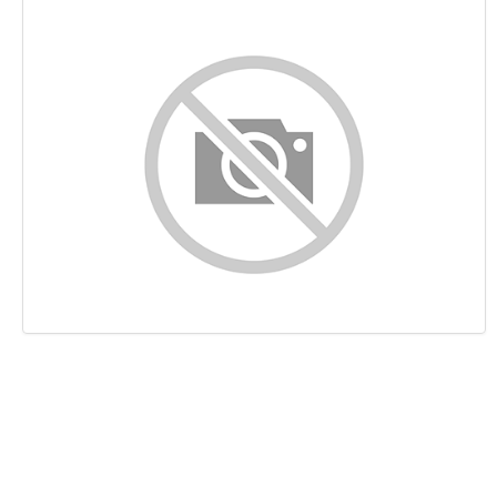
Conteúdo
Ligações
Palavras-chave
Usabilidade
Documento
Dispositivos Móveis
Otimização
PageSpeed Insights