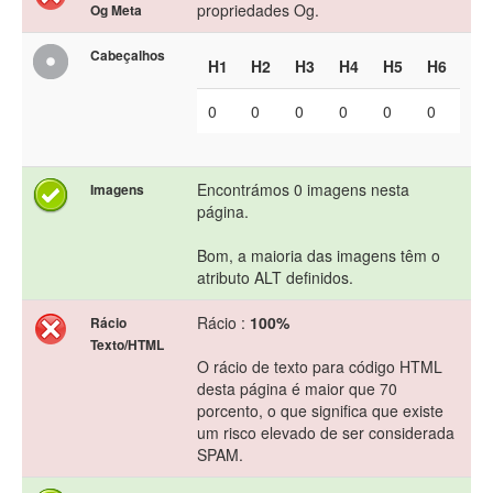
propriedades Og.
Og Meta
Cabeçalhos
H1
H2
H3
H4
H5
H6
0
0
0
0
0
0
Encontrámos 0 imagens nesta
Imagens
página.
Bom, a maioria das imagens têm o
atributo ALT definidos.
Rácio :
100%
Rácio
Texto/HTML
O rácio de texto para código HTML
desta página é maior que 70
porcento, o que significa que existe
um risco elevado de ser considerada
SPAM.