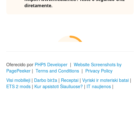
Oferecido por
PHP5 Developer
|
Website Screenshots by
PagePeeker
|
Terms and Conditions
|
Privacy Policy
Visi mobilieji
|
Darbo birža
|
Receptai
|
Vyriski ir moteriski batai
|
ETS 2 mods
|
Kur apsistoti Šiauliuose?
|
IT naujienos
|