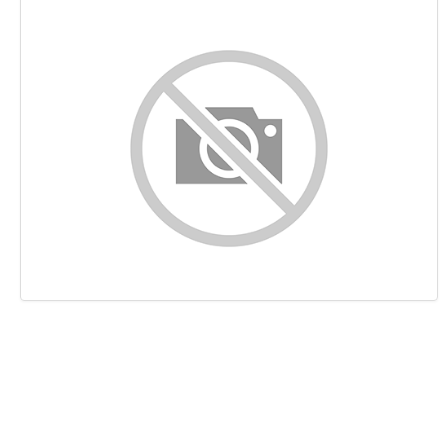
Conteúdo
Ligações
Palavras-chave
Usabilidade
Documento
Dispositivos Móveis
Otimização
PageSpeed Insights