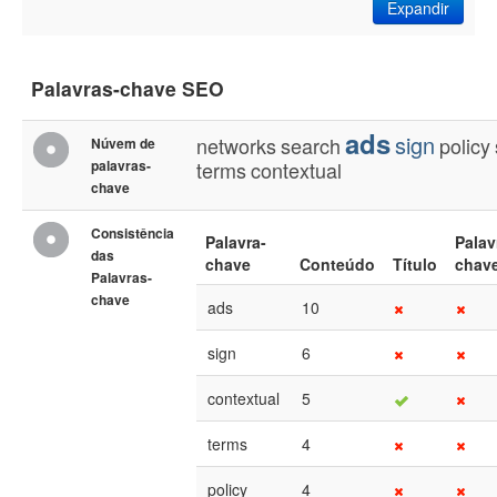
Expandir
Palavras-chave SEO
ads
sign
networks
search
policy
Núvem de
palavras-
terms
contextual
chave
Consistência
Palavra-
Palav
das
chave
Conteúdo
Título
chav
Palavras-
chave
ads
10
sign
6
contextual
5
terms
4
policy
4