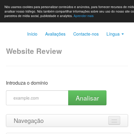
Nós usamos cookies para personalizar conteúdos e anúncios, para fornecer recursos de mídia
analisar nosso tráfego. Nós também compartilhar informações sobre seu uso do nosso site c
parceiros de mídia social, publicidade e analytics.
Aprender mais
Início
Avaliações
Contacte-nos
Língua
Website Review
Introduza o domínio
Analisar
Navegação
Ir para o topo