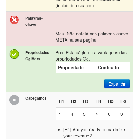
(incluíndo espaços).
Palavras-
chave
Mau. Não detetámos palavras-chave
META na sua página.
Boa! Esta página tira vantagens das
Propriedades
propriedades Og.
Og Meta
Propriedade
Conteúdo
Expandir
Cabeçalhos
H1
H2
H3
H4
H5
H6
1
4
3
4
0
3
[H1] Are you ready to maximize
your revenue?