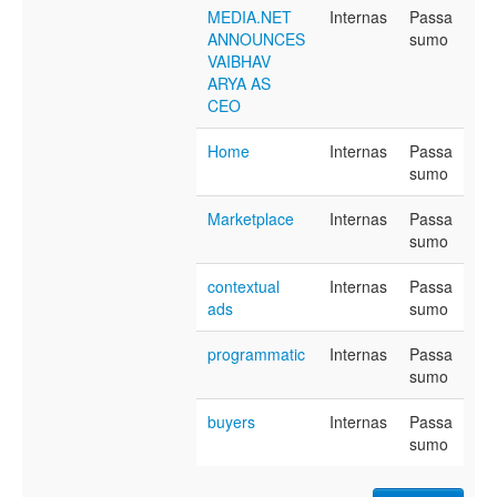
MEDIA.NET
Internas
Passa
ANNOUNCES
sumo
VAIBHAV
ARYA AS
CEO
Home
Internas
Passa
sumo
Marketplace
Internas
Passa
sumo
contextual
Internas
Passa
ads
sumo
programmatic
Internas
Passa
sumo
buyers
Internas
Passa
sumo