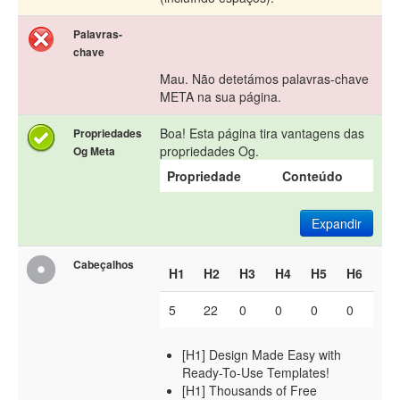
Palavras-
chave
Mau. Não detetámos palavras-chave
META na sua página.
Boa! Esta página tira vantagens das
Propriedades
propriedades Og.
Og Meta
Propriedade
Conteúdo
Expandir
Cabeçalhos
H1
H2
H3
H4
H5
H6
5
22
0
0
0
0
[H1] Design Made Easy with
Ready-To-Use Templates!
[H1] Thousands of Free