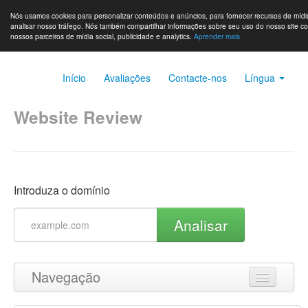
Nós usamos cookies para personalizar conteúdos e anúncios, para fornecer recursos de mídia
analisar nosso tráfego. Nós também compartilhar informações sobre seu uso do nosso site c
nossos parceiros de mídia social, publicidade e analytics.
Aprender mais
Início
Avaliações
Contacte-nos
Língua
Website Review
Introduza o domínio
Analisar
Navegação
Ir para o topo