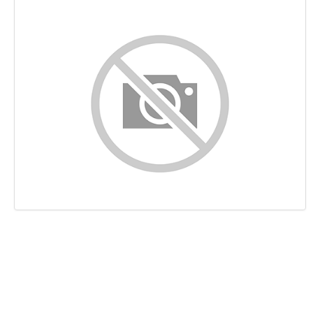
Conteúdo
Ligações
Palavras-chave
Usabilidade
Documento
Dispositivos Móveis
Otimização
PageSpeed Insights