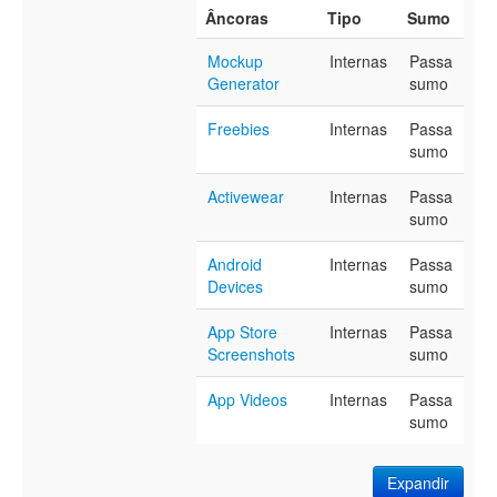
Âncoras
Tipo
Sumo
Mockup
Internas
Passa
Generator
sumo
Freebies
Internas
Passa
sumo
Activewear
Internas
Passa
sumo
Android
Internas
Passa
Devices
sumo
App Store
Internas
Passa
Screenshots
sumo
App Videos
Internas
Passa
sumo
Expandir