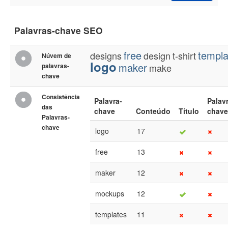
Palavras-chave SEO
free
templa
designs
design
t-shirt
Núvem de
logo
maker
palavras-
make
chave
Consistência
Palavra-
Palav
das
chave
Conteúdo
Título
chave
Palavras-
chave
logo
17
free
13
maker
12
mockups
12
templates
11