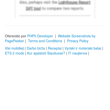
Oferecido por
PHP5 Developer
|
Website Screenshots by
PagePeeker
|
Terms and Conditions
|
Privacy Policy
Visi mobilieji
|
Darbo birža
|
Receptai
|
Vyriski ir moteriski batai
|
ETS 2 mods
|
Kur apsistoti Šiauliuose?
|
IT naujienos
|