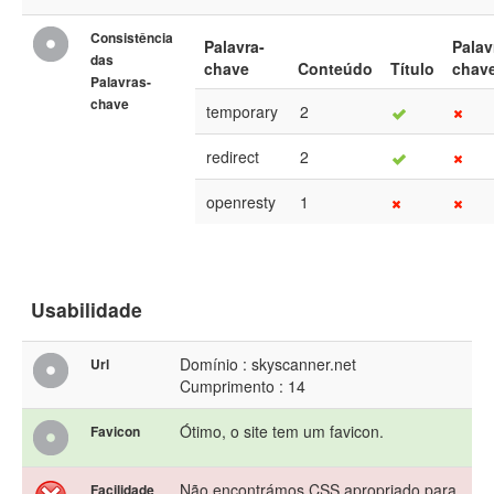
Consistência
Palavra-
Palav
das
chave
Conteúdo
Título
chav
Palavras-
chave
temporary
2
redirect
2
openresty
1
Usabilidade
Domínio : skyscanner.net
Url
Cumprimento : 14
Ótimo, o site tem um favicon.
Favicon
Não encontrámos CSS apropriado para
Facilidade