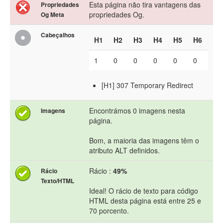
Esta página não tira vantagens das
Propriedades
propriedades Og.
Og Meta
Cabeçalhos
H1
H2
H3
H4
H5
H6
1
0
0
0
0
0
[H1] 307 Temporary Redirect
Encontrámos 0 imagens nesta
Imagens
página.
Bom, a maioria das imagens têm o
atributo ALT definidos.
Rácio :
49%
Rácio
Texto/HTML
Ideal! O rácio de texto para código
HTML desta página está entre 25 e
70 porcento.