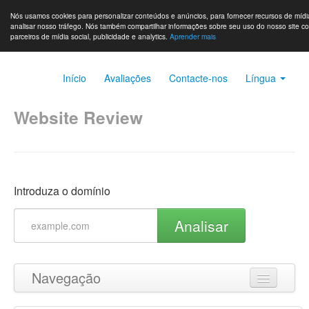
Nós usamos cookies para personalizar conteúdos e anúncios, para fornecer recursos de mídia
analisar nosso tráfego. Nós também compartilhar informações sobre seu uso do nosso site c
parceiros de mídia social, publicidade e analytics.
Aprender mais
Início
Avaliações
Contacte-nos
Língua
Website Review
Introduza o domínio
Analisar
Navegação
Ir para o topo