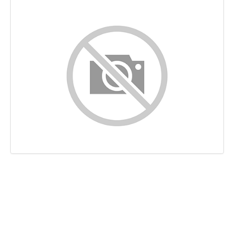
Conteúdo
Ligações
Palavras-chave
Usabilidade
Documento
Dispositivos Móveis
Otimização
PageSpeed Insights