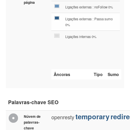
página
Ligações externas : noFollow 0%
Ligações externas : Passa sumo
0%
Ligações internas 0%
Âncoras
Tipo
Sumo
Palavras-chave SEO
temporary
redire
openresty
Núvem de
palavras-
chave