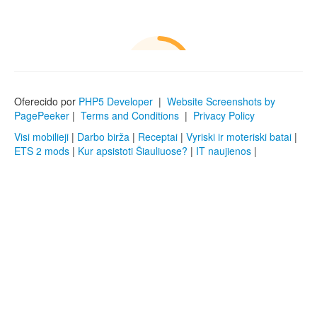
Oferecido por
PHP5 Developer
|
Website Screenshots by
PagePeeker
|
Terms and Conditions
|
Privacy Policy
Visi mobilieji
|
Darbo birža
|
Receptai
|
Vyriski ir moteriski batai
|
ETS 2 mods
|
Kur apsistoti Šiauliuose?
|
IT naujienos
|