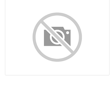
Conteúdo
Ligações
Palavras-chave
Usabilidade
Documento
Dispositivos Móveis
Otimização
PageSpeed Insights