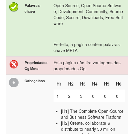
Open Source, Open Source Softwar
Palavras-
e, Development, Community, Source
chave
Code, Secure, Downloads, Free Soft
ware
Perfeito, a página contém palavras-
chave META.
Esta página não tira vantagens das
Propriedades
propriedades Og.
Og Meta
Cabeçalhos
H1
H2
H3
H4
H5
H6
1
2
3
0
0
0
[H1] The Complete Open-Source
and Business Software Platform
[H2] Create, collaborate &
distribute to nearly 30 million