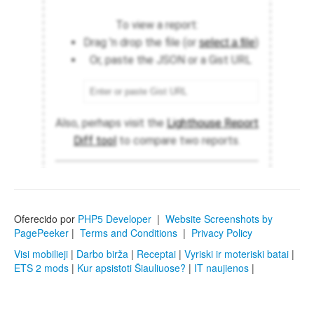
Oferecido por
PHP5 Developer
|
Website Screenshots by
PagePeeker
|
Terms and Conditions
|
Privacy Policy
Visi mobilieji
|
Darbo birža
|
Receptai
|
Vyriski ir moteriski batai
|
ETS 2 mods
|
Kur apsistoti Šiauliuose?
|
IT naujienos
|