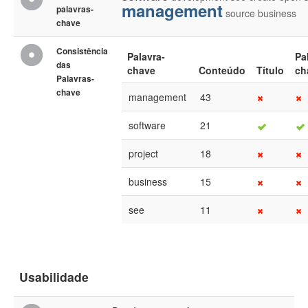
management
palavras-
source
business
chave
Consistência
Palavra-
Pa
das
chave
Conteúdo
Título
ch
Palavras-
chave
management
43
software
21
project
18
business
15
see
11
Usabilidade