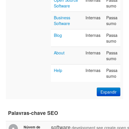
Open Source
Internas
Passa
Software
sumo
Business
Internas
Passa
Software
sumo
Blog
Internas
Passa
sumo
About
Internas
Passa
sumo
Help
Internas
Passa
sumo
Expandir
Palavras-chave SEO
software
Núvem de
development
see
create
open