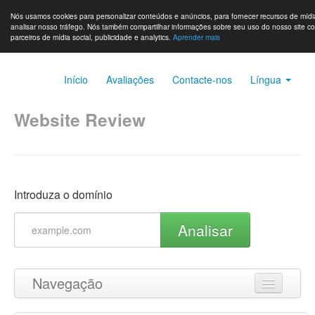
Nós usamos cookies para personalizar conteúdos e anúncios, para fornecer recursos de mídia
analisar nosso tráfego. Nós também compartilhar informações sobre seu uso do nosso site c
parceiros de mídia social, publicidade e analytics.
Aprender mais
Início
Avaliações
Contacte-nos
Língua
Website Review
Introduza o domínio
Analisar
Navegação
Ir para o topo