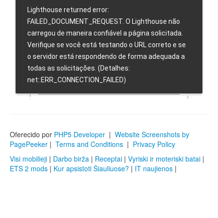
Oferecido por
PHP5 Developer
|
Website Screenshots by
PagePeeker
|
Terms and Conditions
|
Privacy Policy
Visi mobilieji
|
Darbo birža
|
Receptai
|
Vyriski ir moteriski batai
|
ETS 2 mods
|
Kur apsistoti Šiauliuose?
|
IT naujienos
|