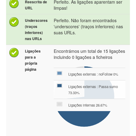
Perfeito. As ligações aparentam ser
Reescrita de
limpas!
URL
Perfeito. Não foram encontrados
Underscores
'underscores' (traços inferiores) nas
(traços
suas URLs.
inferiores)
nas URLs
Encontrámos um total de 15 ligações
Ligações
incluindo 0 ligações a ficheiros
para a
própria
página
Ligações externas : noFollow 0%
Ligações externas : Passa sumo
73.33%
Ligações internas 26.67%