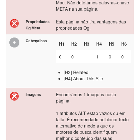
Mau. Não detetámos palavras-chave
META na sua página.
Esta página não tira vantagens das
Propriedades
propriedades Og.
Og Meta
Cabeçalhos
H1
H2
H3
H4
H5
H6
0
0
1
1
0
0
[H3] Related
[H4] About This Site
Encontrámos 1 imagens nesta
Imagens
página.
1 atributos ALT estão vazios ou em
falta. É recomendado adicionar texto
alternativo de modo a que os
motores de busca identifiquem
melhor o conteúdo das suas