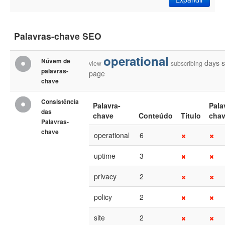
Palavras-chave SEO
operational
Núvem de
days
s
view
subscribing
palavras-
page
chave
Consistência
Palavra-
Pala
das
chave
Conteúdo
Título
cha
Palavras-
chave
operational
6
uptime
3
privacy
2
policy
2
site
2