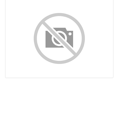
Conteúdo
Ligações
Palavras-chave
Usabilidade
Documento
Dispositivos Móveis
Otimização
PageSpeed Insights