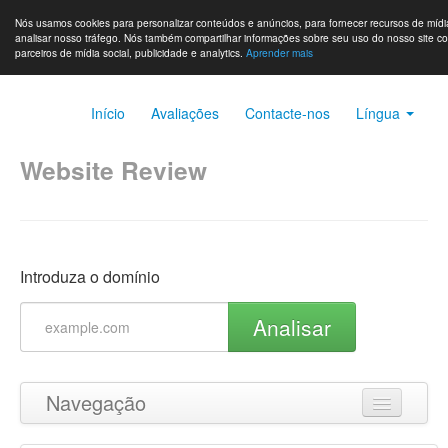
Nós usamos cookies para personalizar conteúdos e anúncios, para fornecer recursos de mídia
analisar nosso tráfego. Nós também compartilhar informações sobre seu uso do nosso site c
parceiros de mídia social, publicidade e analytics.
Aprender mais
Início
Avaliações
Contacte-nos
Língua
Website Review
Introduza o domínio
Analisar
Navegação
Ir para o topo