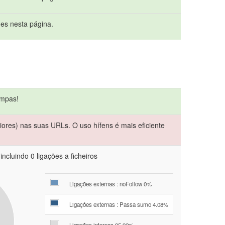
mes nesta página.
impas!
iores) nas suas URLs. O uso hífens é mais eficiente
ncluindo 0 ligações a ficheiros
Ligações externas : noFollow 0%
Ligações externas : Passa sumo 4.08%