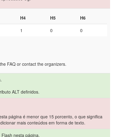
H4
H5
H6
1
0
0
the FAQ or contact the organizers.
.
ibuto ALT definidos.
sta página é menor que 15 porcento, o que significa
dicionar mais conteúdos em forma de texto.
o Flash nesta página.