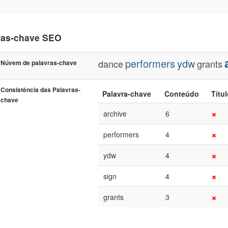
ras-chave SEO
performers
ydw
dance
grants
Núvem de palavras-chave
Consistência das Palavras-
Palavra-chave
Conteúdo
Títu
chave
archive
6
performers
4
ydw
4
sign
4
grants
3