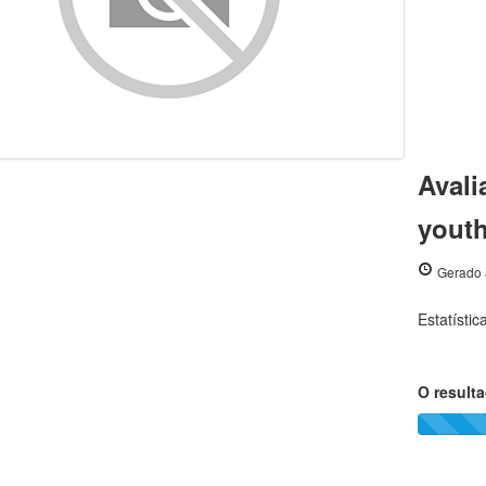
Avali
yout
Gerado 
Estatísti
O result