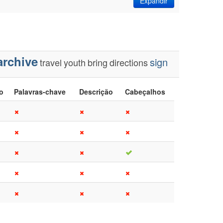
Expandir
archive
sign
travel
youth
bring
directions
lo
Palavras-chave
Descrição
Cabeçalhos