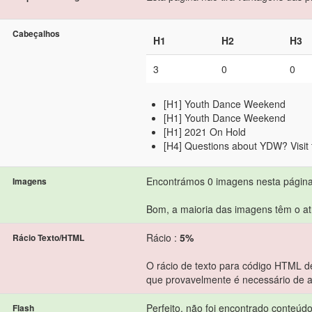
Cabeçalhos
H1
H2
H3
3
0
0
[H1] Youth Dance Weekend
[H1] Youth Dance Weekend
[H1] 2021 On Hold
[H4] Questions about YDW? Visit 
Encontrámos 0 imagens nesta página
Imagens
Bom, a maioria das imagens têm o atr
Rácio :
5%
Rácio Texto/HTML
O rácio de texto para código HTML de
que provavelmente é necessário de a
Perfeito, não foi encontrado conteúd
Flash