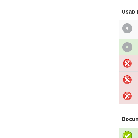
Usabi
Docu