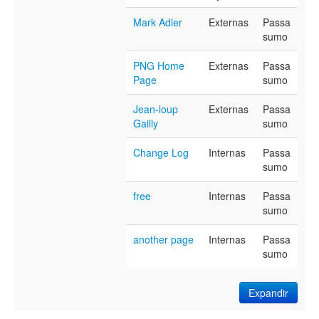
Mark Adler
Externas
Passa
sumo
PNG Home
Externas
Passa
Page
sumo
Jean-loup
Externas
Passa
Gailly
sumo
Change Log
Internas
Passa
sumo
free
Internas
Passa
sumo
another page
Internas
Passa
sumo
Expandir