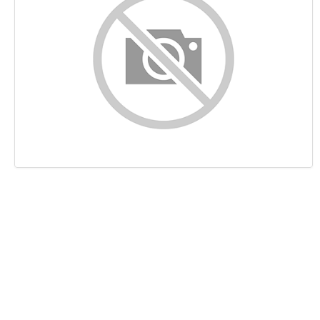
Ligações
Palavras-chave
Usabilidade
Documento
Dispositivos Móveis
Otimização
PageSpeed Insights