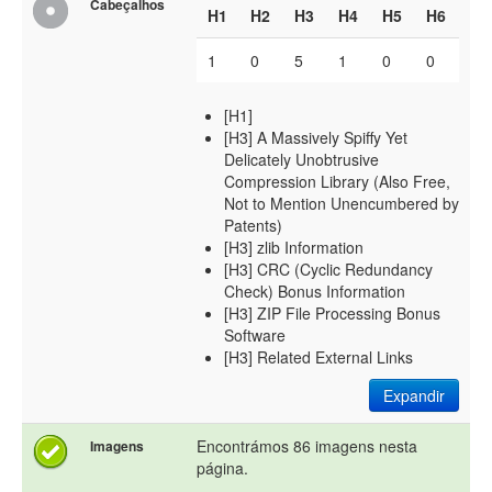
Cabeçalhos
H1
H2
H3
H4
H5
H6
1
0
5
1
0
0
[H1]
[H3] A Massively Spiffy Yet
Delicately Unobtrusive
Compression Library (Also Free,
Not to Mention Unencumbered by
Patents)
[H3] zlib Information
[H3] CRC (Cyclic Redundancy
Check) Bonus Information
[H3] ZIP File Processing Bonus
Software
[H3] Related External Links
Expandir
Encontrámos 86 imagens nesta
Imagens
página.