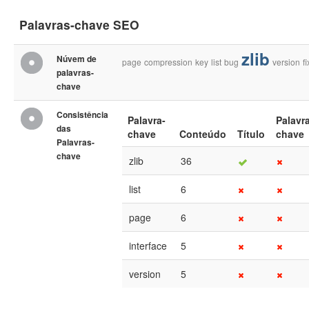
Palavras-chave SEO
zlib
Núvem de
page
compression
key
list
bug
version
fi
palavras-
chave
Consistência
Palavra-
Palavr
das
chave
Conteúdo
Título
chave
Palavras-
chave
zlib
36
list
6
page
6
interface
5
version
5