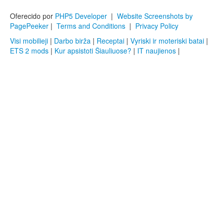
Oferecido por
PHP5 Developer
|
Website Screenshots by
PagePeeker
|
Terms and Conditions
|
Privacy Policy
Visi mobilieji
|
Darbo birža
|
Receptai
|
Vyriski ir moteriski batai
|
ETS 2 mods
|
Kur apsistoti Šiauliuose?
|
IT naujienos
|