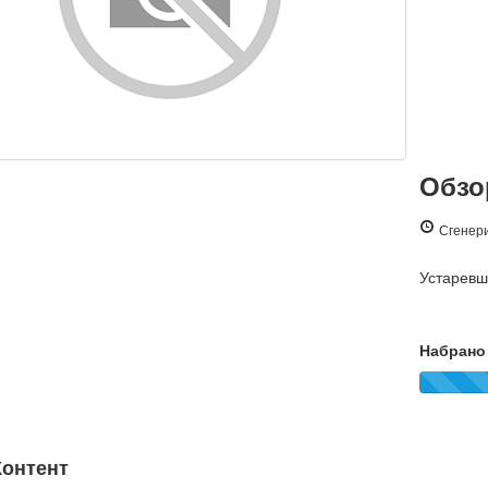
Обзор
Сгенери
Устарев
Набрано 
онтент