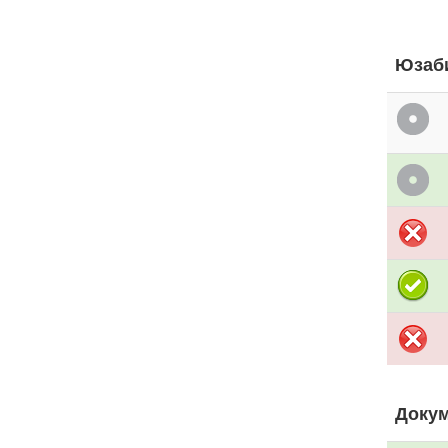
Юзаб
Доку