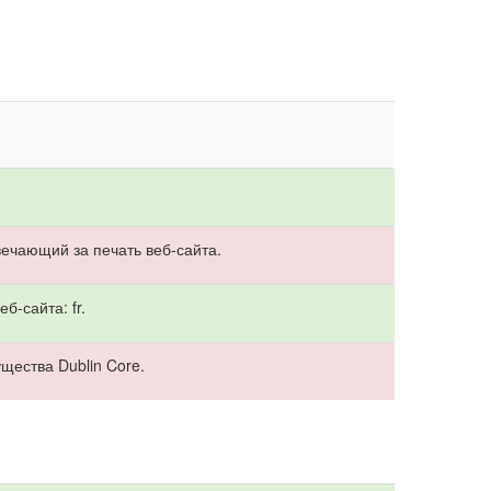
ечающий за печать веб-сайта.
б-сайта: fr.
щества Dublin Core.