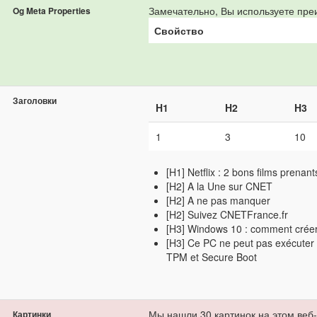
Замечательно, Вы используете преи
Og Meta Properties
Свойство
Заголовки
H1
H2
H3
1
3
10
[H1] Netflix : 2 bons films prenan
[H2] A la Une sur CNET
[H2] A ne pas manquer
[H2] Suivez CNETFrance.fr
[H3] Windows 10 : comment créer 
[H3] Ce PC ne peut pas exécuter
TPM et Secure Boot
Мы нашли 30 картинок на этом веб-
Картинки